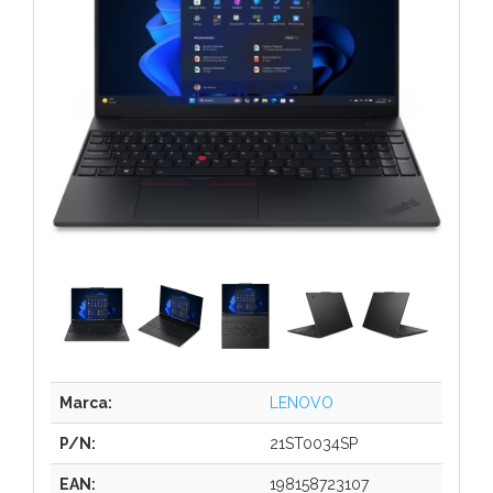
Marca:
LENOVO
P/N:
21ST0034SP
EAN:
198158723107