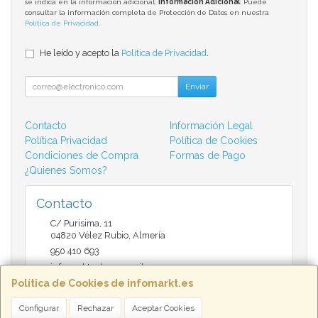
se indica en la información adicional;
Información Adicional
: Puede
consultar la información completa de Protección de Datos en nuestra
Política de Privacidad
.
He leído y acepto la
Política de Privacidad
.
Enviar
Contacto
Información Legal
Política Privacidad
Política de Cookies
Condiciones de Compra
Formas de Pago
¿Quienes Somos?
Contacto
C/ Purisima, 11
04820
Vélez Rubio
,
Almería
950 410 693
infomarktvelez@gmail.com
Política de Cookies de infomarkt.es
Configurar
Rechazar
Aceptar Cookies
Horario