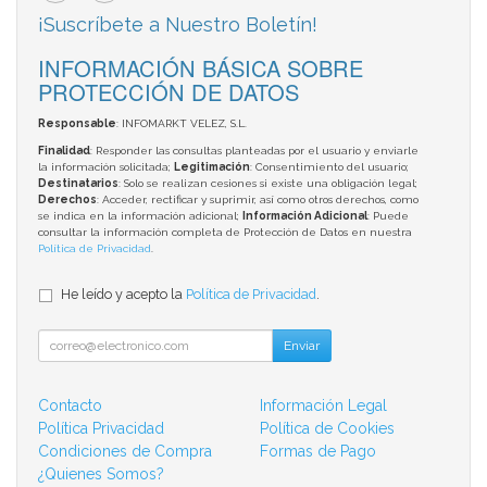
¡Suscríbete a Nuestro Boletín!
INFORMACIÓN BÁSICA SOBRE
PROTECCIÓN DE DATOS
Responsable
: INFOMARKT VELEZ, S.L.
Finalidad
: Responder las consultas planteadas por el usuario y enviarle
la información solicitada;
Legitimación
: Consentimiento del usuario;
Destinatarios
: Solo se realizan cesiones si existe una obligación legal;
Derechos
: Acceder, rectificar y suprimir, así como otros derechos, como
se indica en la información adicional;
Información Adicional
: Puede
consultar la información completa de Protección de Datos en nuestra
Política de Privacidad
.
He leído y acepto la
Política de Privacidad
.
Enviar
Contacto
Información Legal
Política Privacidad
Política de Cookies
Condiciones de Compra
Formas de Pago
¿Quienes Somos?