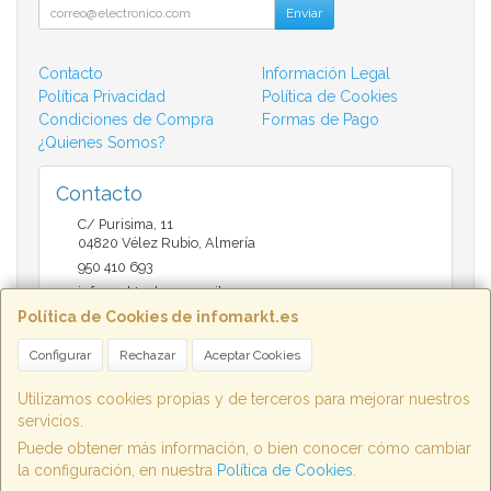
Enviar
Contacto
Información Legal
Política Privacidad
Política de Cookies
Condiciones de Compra
Formas de Pago
¿Quienes Somos?
Contacto
C/ Purisima, 11
04820
Vélez Rubio
,
Almería
950 410 693
infomarktvelez@gmail.com
Política de Cookies de infomarkt.es
Configurar
Rechazar
Aceptar Cookies
Horario
9:30 a 14:00 y de 17:00 a 20:30
Utilizamos cookies propias y de terceros para mejorar nuestros
servicios.
Puede obtener más información, o bien conocer cómo cambiar
la configuración, en nuestra
Política de Cookies
.
, , , , España. - C.I.F.: B04802658 - Tfno: