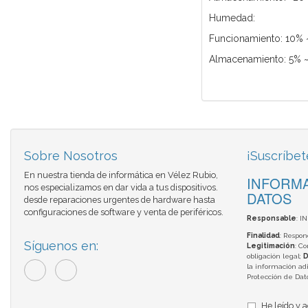
Humedad:
Funcionamiento: 10% 
Almacenamiento: 5% ~
Sobre Nosotros
¡Suscríbet
En nuestra tienda de informática en Vélez Rubio,
INFORMA
nos especializamos en dar vida a tus dispositivos.
DATOS
desde reparaciones urgentes de hardware hasta
configuraciones de software y venta de periféricos.
Responsable
: I
Finalidad
: Respon
Síguenos en:
Legitimación
: C
obligación legal;
D
la información adi
Protección de Da
He leído y 