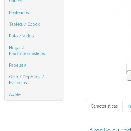
Cables
Periféricos
Tablets / Ebook
Foto / Video
Hogar /
Electrodomésticos
Papelería
Ocio / Deportes /
Mascotas
Apple
Características
I
Amplíe su red