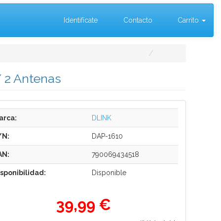
Identifícate
Contacto
Carrito
 2 Antenas
arca:
DLINK
/N:
DAP-1610
AN:
790069434518
isponibilidad:
Disponible
39,99 €