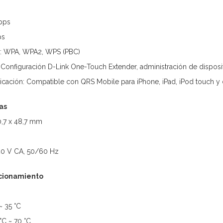
bps
ps
a: WPA, WPA2, WPS (PBC)
Configuración D-Link One-Touch Extender, administración de disposit
icación: Compatible con QRS Mobile para iPhone, iPad, iPod touch y 
cas
0,7 x 48,7 mm
240 V CA, 50/60 Hz
cionamiento
~ 35 °C
°C ~ 70 °C