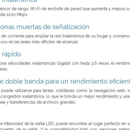
tensor de rango Wi-Fi de enchufe de pared que aumenta y mejora su
asta 1200 Mbps
 zonas muertas de señalización
de corriente para ampliar la red inalámbrica de su hogar y comience
luso en las áreas más difíciles de alcanzar.
 rápido
ona velocidades inalámbricas Gigabit con hasta 3,6 veces el rendi
ares.
e doble banda para un rendimiento eficien
puede utilizarse para tareas cotidianas como la navegación web, m
 congestión inalámbrica, lo que le brinda un mejor rendimiento y una
nea y transferencias de archivos grandes.
e intensidad de la señal LED, puede encontrar el lugar perfecto en 
muertas de la señal. Y la compatibilidad total con versiones anteri