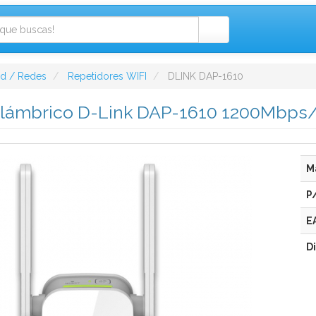
ad / Redes
Repetidores WIFI
DLINK DAP-1610
alámbrico D-Link DAP-1610 1200Mbps/
M
P
E
D