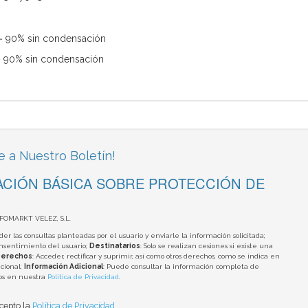
~ 90% sin condensación
 90% sin condensación
e a Nuestro Boletín!
CIÓN BÁSICA SOBRE PROTECCIÓN DE
NFOMARKT VELEZ, S.L.
der las consultas planteadas por el usuario y enviarle la información solicitada;
onsentimiento del usuario;
Destinatarios
: Solo se realizan cesiones si existe una
erechos
: Acceder, rectificar y suprimir, así como otros derechos, como se indica en
cional;
Información Adicional
: Puede consultar la información completa de
tos en nuestra
Política de Privacidad
.
acepto la
Política de Privacidad
.