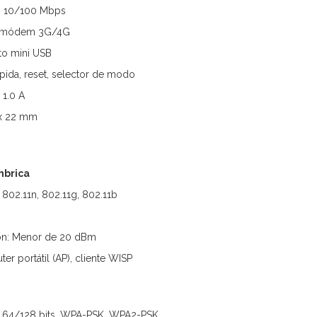
N 10/100 Mbps
ra módem 3G/4G
rto mini USB
pida, reset, selector de modo
 1.0 A
 x 22 mm
mbrica
 802.11n, 802.11g, 802.11b
ión: Menor de 20 dBm
er portátil (AP), cliente WISP
P 64/128 bits, WPA-PSK, WPA2-PSK