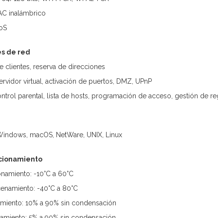
AC inalámbrico
DoS
es de red
de clientes, reserva de direcciones
rvidor virtual, activación de puertos, DMZ, UPnP
trol parental, lista de hosts, programación de acceso, gestión de re
 Windows, macOS, NetWare, UNIX, Linux
cionamiento
namiento: -10°C a 60°C
enamiento: -40°C a 80°C
miento: 10% a 90% sin condensación
miento: 5% a 90% sin condensación