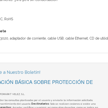
FCC, RoHS
uete
020, adaptador de corriente, cable USB, cable Ethernet, CD de utilida
e a Nuestro Boletín!
CIÓN BÁSICA SOBRE PROTECCIÓN DE
NFOMARKT VELEZ, S.L.
der las consultas planteadas por el usuario y enviarle la información solicitada;
onsentimiento del usuario;
Destinatarios
: Solo se realizan cesiones si existe una
erechos
: Acceder, rectificar y suprimir, así como otros derechos, como se indica en