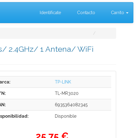
Identifícate
Contacto
Carrito
/ 2.4GHz/ 1 Antena/ WiFi
arca:
TP-LINK
/N:
TL-MR3020
AN:
6935364082345
isponibilidad:
Disponible
25,75 €