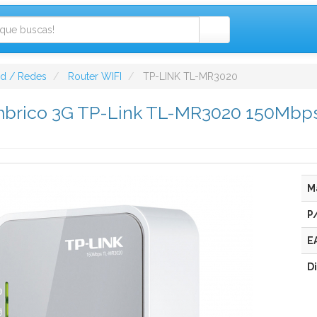
ad / Redes
Router WIFI
TP-LINK TL-MR3020
mbrico 3G TP-Link TL-MR3020 150Mbps
M
P
E
D