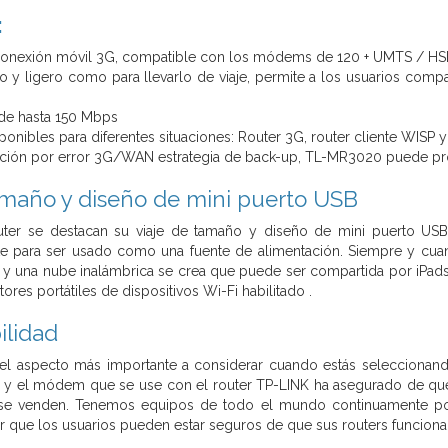
:
conexión móvil 3G, compatible con los módems de 120 + UMTS / H
 y ligero como para llevarlo de viaje, permite a los usuarios compa
 de hasta 150 Mbps
onibles para diferentes situaciones: Router 3G, router cliente WISP
ción por error 3G/WAN estrategia de back-up, TL-MR3020 puede prop
amaño y diseño de mini puerto USB
ter se destacan su viaje de tamaño y diseño de mini puerto USB
te para ser usado como una fuente de alimentación. Siempre y cua
y una nube inalámbrica se crea que puede ser compartida por iPads ,
ores portátiles de dispositivos Wi-Fi habilitado .
ilidad
el aspecto más importante a considerar cuando estás seleccionando
s y el módem que se use con el router TP-LINK ha asegurado de que
 se venden. Tenemos equipos de todo el mundo continuamente p
ar que los usuarios pueden estar seguros de que sus routers funcionar