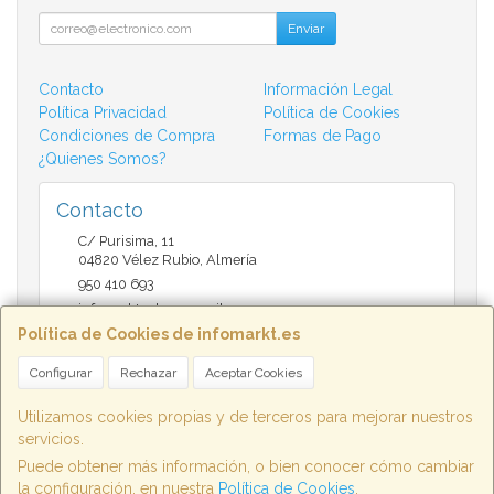
Enviar
Contacto
Información Legal
Política Privacidad
Política de Cookies
Condiciones de Compra
Formas de Pago
¿Quienes Somos?
Contacto
C/ Purisima, 11
04820
Vélez Rubio
,
Almería
950 410 693
infomarktvelez@gmail.com
Política de Cookies de infomarkt.es
Configurar
Rechazar
Aceptar Cookies
Horario
9:30 a 14:00 y de 17:00 a 20:30
Utilizamos cookies propias y de terceros para mejorar nuestros
servicios.
Puede obtener más información, o bien conocer cómo cambiar
la configuración, en nuestra
Política de Cookies
.