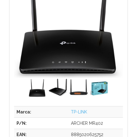
Marca:
TP-LINK
P/N:
ARCHER MR402
EAN:
8885020625752