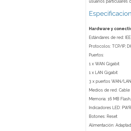
usuarios particulares o
Especificacio
Hardware y conecti
Estándares de red: IEE
Protocolos: TCP/IP, D
Puertos:
1 x WAN Gigabit
1 x LAN Gigabit
3 x puertos WAN/LAN 
Medios de red: Cable 
Memoria: 16 MB Flas
Indicadores LED: PWR
Botones: Reset
Alimentación: Adaptad