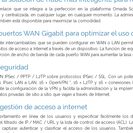
nlace que se integra a la perfección en la plataforma Omada So
 y centralizada, en cualquier lugar, en cualquier momento. La adminis
ambién está disponible para maximizar la comodidad.
puertos WAN Gigabit para optimizar el uso
nte intercambiables que se pueden configurar en WAN o LAN permit
isitos de acceso a Internet a través de un dispositivo. La función de e
ción de ancho de banda de cada puerto WAN para aumentar la tasa de
Seguridad
N IPSec / PPTP / L2TP sobre protocolos IPSec / SSL. Con un poten
s IPsec LAN a LAN, 16 × OpenVPN *, 16 × L2TP y 16 × conexiones 
e la configuración de la VPN y facilita la administración y la imple
s privadas de sitio a sitio que viajan a través de Internet.
 gestión de acceso a internet
ortamiento en línea de los usuarios y especificar fácilmente los 
 filtrado de IP / MAC / URL y la lista de control de acceso (ACL). La a
 capturar, autenticar y clasificar el acceso de los usuarios. Tam