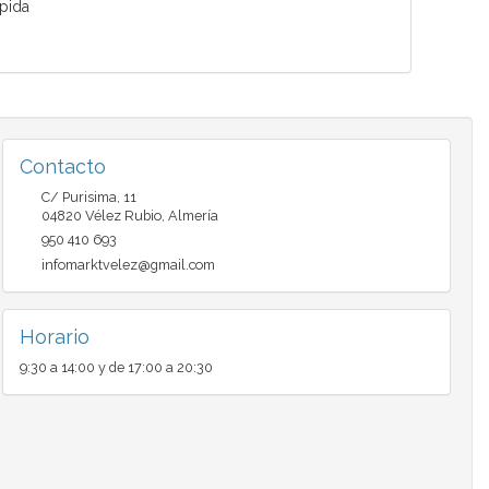
ápida
Contacto
C/ Purisima, 11
04820
Vélez Rubio
,
Almería
950 410 693
infomarktvelez@gmail.com
Horario
9:30 a 14:00 y de 17:00 a 20:30