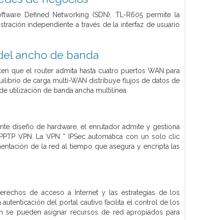
ftware Defined Networking (SDN), TL-R605 permite la
tración independiente a través de la interfaz de usuario
 del ancho de banda
en que el router admita hasta cuatro puertos WAN para
quilibrio de carga multi-WAN distribuye flujos de datos de
 utilización de banda ancha multilínea.
te diseño de hardware, el enrutador admite y gestiona
PPTP VPN. La VPN * IPSec automática con un solo clic
mentación de la red al tiempo que asegura y encripta las
derechos de acceso a Internet y las estrategias de los
utenticación del portal cautivo facilita el control de los
bién se pueden asignar recursos de red apropiados para