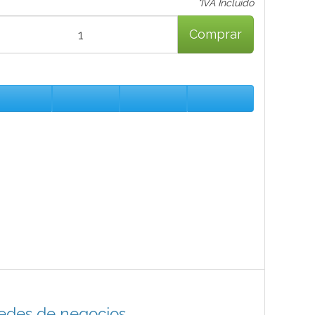
*IVA Incluido
Comprar
edes de negocios