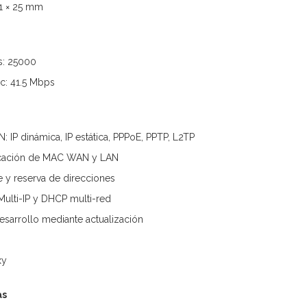
01 × 25 mm
s: 25000
c: 41.5 Mbps
 IP dinámica, IP estática, PPPoE, PPTP, L2TP
cación de MAC WAN y LAN
e y reserva de direcciones
Multi-IP y DHCP multi-red
esarrollo mediante actualización
xy
as