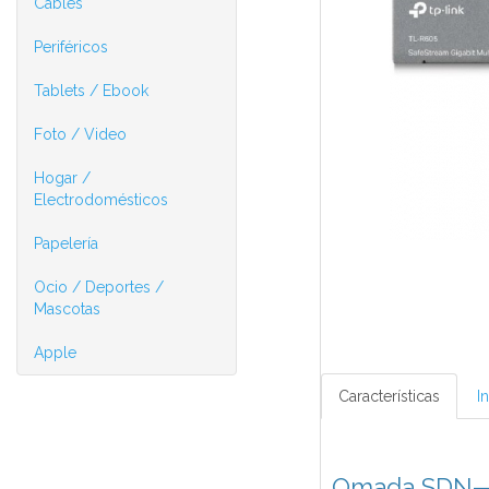
Cables
Periféricos
Tablets / Ebook
Foto / Video
Hogar /
Electrodomésticos
Papelería
Ocio / Deportes /
Mascotas
Apple
Características
I
Omada SDN—la