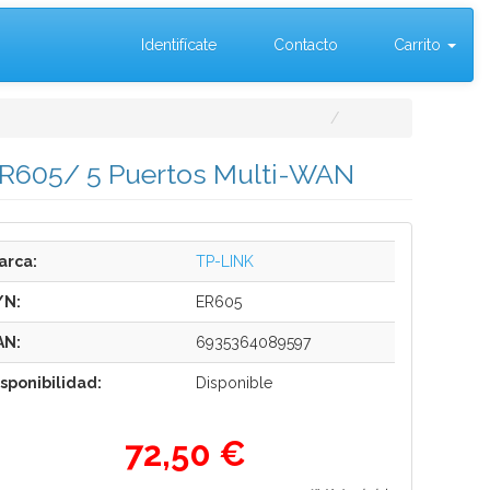
Identifícate
Contacto
Carrito
-R605/ 5 Puertos Multi-WAN
arca:
TP-LINK
/N:
ER605
AN:
6935364089597
isponibilidad:
Disponible
72,50 €