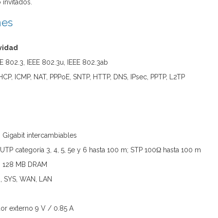
 invitados.
nes
vidad
E 802.3, IEEE 802.3u, IEEE 802.3ab
HCP, ICMP, NAT, PPPoE, SNTP, HTTP, DNS, IPsec, PPTP, L2TP
Gigabit intercambiables
UTP categoría 3, 4, 5, 5e y 6 hasta 100 m; STP 100Ω hasta 100 m
h, 128 MB DRAM
, SYS, WAN, LAN
or externo 9 V / 0.85 A