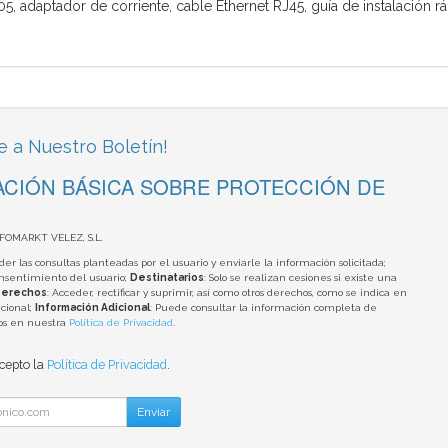
5, adaptador de corriente, cable Ethernet RJ45, guía de instalación r
e a Nuestro Boletín!
CIÓN BÁSICA SOBRE PROTECCIÓN DE
NFOMARKT VELEZ, S.L.
der las consultas planteadas por el usuario y enviarle la información solicitada;
onsentimiento del usuario;
Destinatarios
: Solo se realizan cesiones si existe una
erechos
: Acceder, rectificar y suprimir, así como otros derechos, como se indica en
cional;
Información Adicional
: Puede consultar la información completa de
tos en nuestra
Política de Privacidad
.
acepto la
Política de Privacidad
.
Enviar