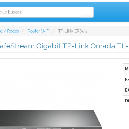
ad / Redes
Router WIFI
TP-LINK ER605
afeStream Gigabit TP-Link Omada TL
M
P
E
D