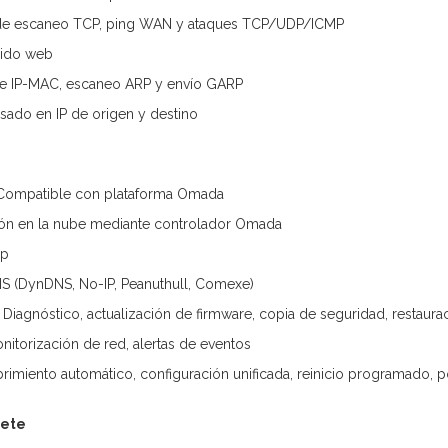
 de escaneo TCP, ping WAN y ataques TCP/UDP/ICMP
nido web
ce IP-MAC, escaneo ARP y envío GARP
sado en IP de origen y destino
: Compatible con plataforma Omada
ón en la nube mediante controlador Omada
pp
S (DynDNS, No-IP, Peanuthull, Comexe)
Diagnóstico, actualización de firmware, copia de seguridad, restaurac
nitorización de red, alertas de eventos
rimiento automático, configuración unificada, reinicio programado, po
uete