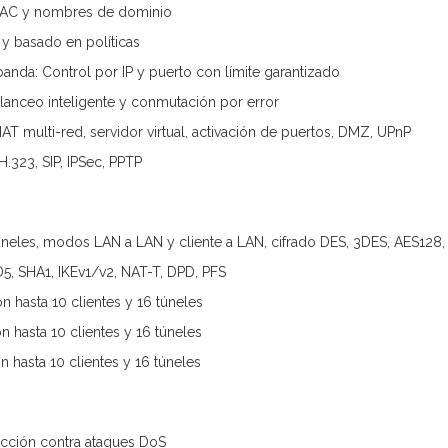
, MAC y nombres de dominio
 y basado en políticas
anda: Control por IP y puerto con límite garantizado
lanceo inteligente y conmutación por error
T multi-red, servidor virtual, activación de puertos, DMZ, UPnP
.323, SIP, IPSec, PPTP
úneles, modos LAN a LAN y cliente a LAN, cifrado DES, 3DES, AES128
5, SHA1, IKEv1/v2, NAT-T, DPD, PFS
 hasta 10 clientes y 16 túneles
 hasta 10 clientes y 16 túneles
 hasta 10 clientes y 16 túneles
tección contra ataques DoS