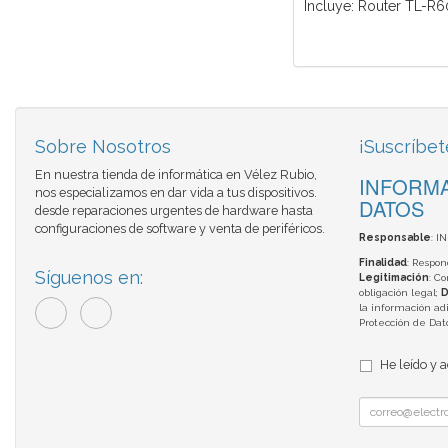
Incluye: Router TL-R60
Sobre Nosotros
¡Suscríbet
En nuestra tienda de informática en Vélez Rubio,
INFORMA
nos especializamos en dar vida a tus dispositivos.
DATOS
desde reparaciones urgentes de hardware hasta
configuraciones de software y venta de periféricos.
Responsable
: I
Finalidad
: Respon
Síguenos en:
Legitimación
: C
obligación legal;
D
la información adi
Protección de Da
He leído y 