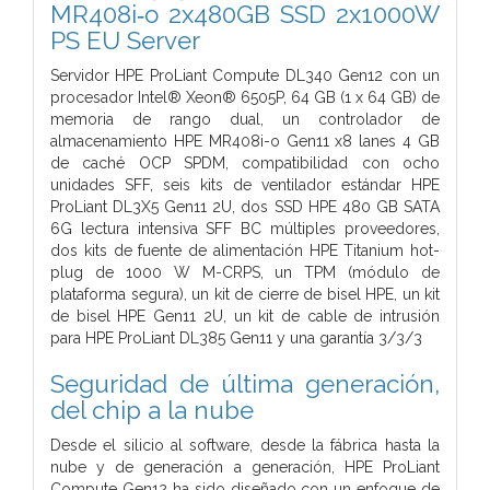
MR408i‑o 2x480GB SSD 2x1000W
PS EU Server
Servidor HPE ProLiant Compute DL340 Gen12 con un
procesador Intel® Xeon® 6505P, 64 GB (1 x 64 GB) de
memoria de rango dual, un controlador de
almacenamiento HPE MR408i-o Gen11 x8 lanes 4 GB
de caché OCP SPDM, compatibilidad con ocho
unidades SFF, seis kits de ventilador estándar HPE
ProLiant DL3X5 Gen11 2U, dos SSD HPE 480 GB SATA
6G lectura intensiva SFF BC múltiples proveedores,
dos kits de fuente de alimentación HPE Titanium hot-
plug de 1000 W M-CRPS, un TPM (módulo de
plataforma segura), un kit de cierre de bisel HPE, un kit
de bisel HPE Gen11 2U, un kit de cable de intrusión
para HPE ProLiant DL385 Gen11 y una garantía 3/3/3
Seguridad de última generación,
del chip a la nube
Desde el silicio al software, desde la fábrica hasta la
nube y de generación a generación, HPE ProLiant
Compute Gen12 ha sido diseñado con un enfoque de