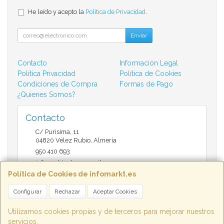
He leído y acepto la
Política de Privacidad
.
Enviar
Contacto
Información Legal
Política Privacidad
Política de Cookies
Condiciones de Compra
Formas de Pago
¿Quienes Somos?
Contacto
C/ Purisima, 11
04820
Vélez Rubio
,
Almería
950 410 693
infomarktvelez@gmail.com
Política de Cookies de infomarkt.es
Configurar
Rechazar
Aceptar Cookies
Horario
9:30 a 14:00 y de 17:00 a 20:30
Utilizamos cookies propias y de terceros para mejorar nuestros
servicios.