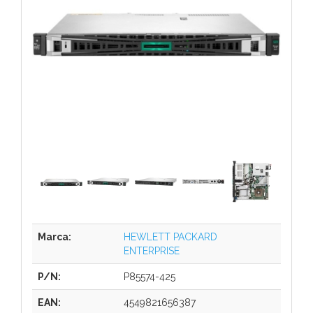
Marca:
HEWLETT PACKARD
ENTERPRISE
P/N:
P85574-425
EAN:
4549821656387