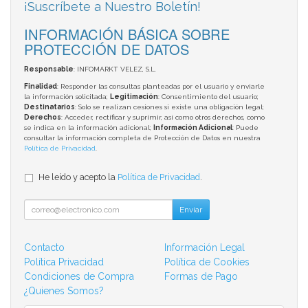
¡Suscríbete a Nuestro Boletín!
INFORMACIÓN BÁSICA SOBRE
PROTECCIÓN DE DATOS
Responsable
: INFOMARKT VELEZ, S.L.
Finalidad
: Responder las consultas planteadas por el usuario y enviarle
la información solicitada;
Legitimación
: Consentimiento del usuario;
Destinatarios
: Solo se realizan cesiones si existe una obligación legal;
Derechos
: Acceder, rectificar y suprimir, así como otros derechos, como
se indica en la información adicional;
Información Adicional
: Puede
consultar la información completa de Protección de Datos en nuestra
Política de Privacidad
.
He leído y acepto la
Política de Privacidad
.
Enviar
Contacto
Información Legal
Política Privacidad
Política de Cookies
Condiciones de Compra
Formas de Pago
¿Quienes Somos?