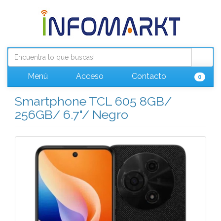
Menú
Acceso
Contacto
0
Smartphone TCL 605 8GB/
256GB/ 6.7"/ Negro