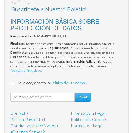
¡Suscríbete a Nuestro Boletín!
INFORMACIÓN BÁSICA SOBRE
PROTECCIÓN DE DATOS
Responsable
: INFOMARKT VELEZ, S.L.
Finalidad
: Responder las consultas planteadas por el usuario y enviarle
la información solicitada;
Legitimación
: Consentimiento del usuario;
Destinatarios
: Solo se realizan cesiones si existe una obligación legal;
Derechos
: Acceder, rectificar y suprimir, así como otros derechos, como
se indica en la información adicional;
Información Adicional
: Puede
consultar la información completa de Protección de Datos en nuestra
Política de Privacidad
.
He leído y acepto la
Política de Privacidad
.
Enviar
Contacto
Información Legal
Política Privacidad
Política de Cookies
Condiciones de Compra
Formas de Pago
¿Quienes Somos?