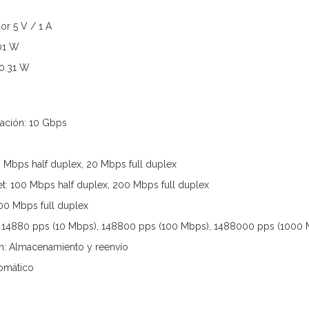
or 5 V / 1 A
01 W
0.31 W
ación: 10 Gbps
0 Mbps half duplex, 20 Mbps full duplex
et: 100 Mbps half duplex, 200 Mbps full duplex
00 Mbps full duplex
: 14880 pps (10 Mbps), 148800 pps (100 Mbps), 1488000 pps (1000
n: Almacenamiento y reenvío
omático