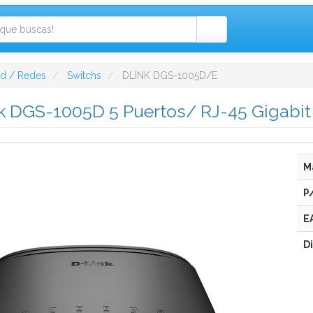
ad / Redes
Switchs
DLINK DGS-1005D/E
k DGS-1005D 5 Puertos/ RJ-45 Gigabi
M
P
E
D