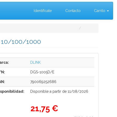
Identifícate
Contacto
Carrito
t 10/100/1000
arca:
DLINK
/N:
DGS-1005D/E
AN:
790069252686
isponibilidad:
Disponible a partir de 11/08/2026
21,75 €