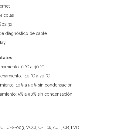
ernet
4 colas
 802.3x
de diagnóstico de cable
Play
tales
namiento: 0 °C a 40 °C
namiento: -10 °C a 70 °C
miento: 10% a 90% sin condensación
miento: 5% a 90% sin condensación
CC, ICES-003, VCCI, C-Tick, cUL, CB, LVD