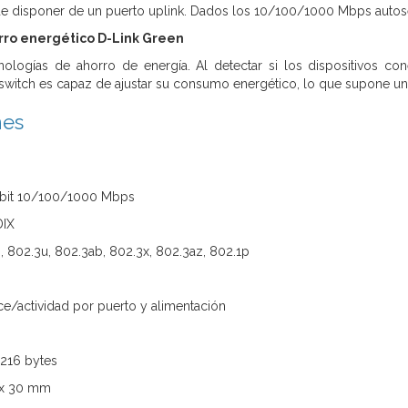
de disponer de un puerto uplink. Dados los 10/100/1000 Mbps autose
rro energético D-Link Green
nologías de ahorro de energía. Al detectar si los dispositivos c
l switch es capaz de ajustar su consumo energético, lo que supone un 
nes
gabit 10/100/1000 Mbps
DIX
, 802.3u, 802.3ab, 802.3x, 802.3az, 802.1p
ce/actividad por puerto y alimentación
216 bytes
5 x 30 mm