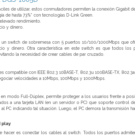
áciles de utilizar, estos conmutadores permiten la conexión Gigabit d
ía de hasta 73%* con tecnologías D-Link Green.
 elevado rendimiento.
io y dinero.
.
 un switch de sobremesa con 5 puertos 10/100/1000Mbps que ofre
cio y dinero. Otra característica en este switch es que todos lo
vitando la necesidad de crear cables de par cruzado.
s compatible con IEEE 802.3 10BASE-T, 802.3u 100BASE-TX, 802.3ab 
egociar velocidades a 10Mbps, 100Mbps y 1000Mbps.
en modo Full-Dúplex, permite proteger a los usuarios frente a posib
os a una tarjeta LAN (en un servidor o PC) que soporte control de f
 al PC indicando tal situación. Luego, el PC demora la transmisión ha
 play
 hacer es conectar los cables al switch. Todos los puertos admite