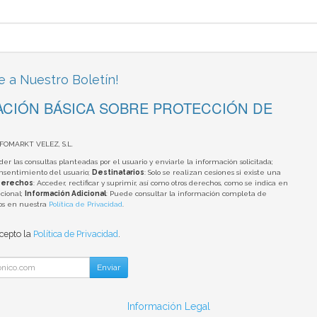
e a Nuestro Boletín!
CIÓN BÁSICA SOBRE PROTECCIÓN DE
NFOMARKT VELEZ, S.L.
der las consultas planteadas por el usuario y enviarle la información solicitada;
onsentimiento del usuario;
Destinatarios
: Solo se realizan cesiones si existe una
erechos
: Acceder, rectificar y suprimir, así como otros derechos, como se indica en
cional;
Información Adicional
: Puede consultar la información completa de
tos en nuestra
Política de Privacidad
.
acepto la
Política de Privacidad
.
Enviar
Información Legal