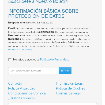
¡Suscríbete a Nuestro Boletín!
INFORMACIÓN BÁSICA SOBRE
PROTECCIÓN DE DATOS
Responsable
: INFOMARKT VELEZ, S.L.
Finalidad
: Responder las consultas planteadas por el usuario y enviarle
la información solicitada;
Legitimación
: Consentimiento del usuario;
Destinatarios
: Solo se realizan cesiones si existe una obligación legal;
Derechos
: Acceder, rectificar y suprimir, así como otros derechos, como
se indica en la información adicional;
Información Adicional
: Puede
consultar la información completa de Protección de Datos en nuestra
Política de Privacidad
.
He leído y acepto la
Política de Privacidad
.
Enviar
Contacto
Información Legal
Política Privacidad
Política de Cookies
Condiciones de Compra
Formas de Pago
¿Quienes Somos?