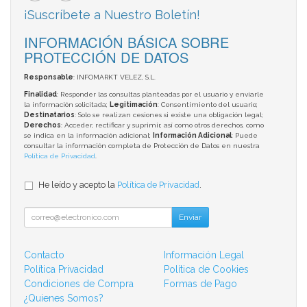
¡Suscríbete a Nuestro Boletín!
INFORMACIÓN BÁSICA SOBRE
PROTECCIÓN DE DATOS
Responsable
: INFOMARKT VELEZ, S.L.
Finalidad
: Responder las consultas planteadas por el usuario y enviarle
la información solicitada;
Legitimación
: Consentimiento del usuario;
Destinatarios
: Solo se realizan cesiones si existe una obligación legal;
Derechos
: Acceder, rectificar y suprimir, así como otros derechos, como
se indica en la información adicional;
Información Adicional
: Puede
consultar la información completa de Protección de Datos en nuestra
Política de Privacidad
.
He leído y acepto la
Política de Privacidad
.
Enviar
Contacto
Información Legal
Política Privacidad
Política de Cookies
Condiciones de Compra
Formas de Pago
¿Quienes Somos?