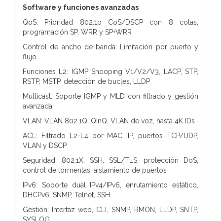
Software y funciones avanzadas
QoS: Prioridad 802.1p CoS/DSCP con 8 colas,
programación SP, WRR y SP+WRR
Control de ancho de banda: Limitación por puerto y
flujo
Funciones L2: IGMP Snooping V1/V2/V3, LACP, STP,
RSTP, MSTP, detección de bucles, LLDP
Multicast: Soporte IGMP y MLD con filtrado y gestión
avanzada
VLAN: VLAN 802.1Q, QinQ, VLAN de voz, hasta 4K IDs
ACL: Filtrado L2-L4 por MAC, IP, puertos TCP/UDP,
VLAN y DSCP
Seguridad: 802.1X, SSH, SSL/TLS, protección DoS,
control de tormentas, aislamiento de puertos
IPv6: Soporte dual IPv4/IPv6, enrutamiento estático,
DHCPv6, SNMP, Telnet, SSH
Gestión: Interfaz web, CLI, SNMP, RMON, LLDP, SNTP,
SYSLOG