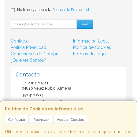
He leído y acepto la
Política de Privacidad
.
Enviar
Contacto
Información Legal
Política Privacidad
Política de Cookies
Condiciones de Compra
Formas de Pago
¿Quienes Somos?
Contacto
C/ Purisima, 11
04820
Vélez Rubio
,
Almería
950 410 693
infomarktvelez@gmail.com
Política de Cookies de infomarkt.es
Configurar
Rechazar
Aceptar Cookies
Horario
9:30 a 14:00 y de 17:00 a 20:30
Utilizamos cookies propias y de terceros para mejorar nuestros