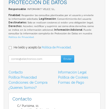
PROTECCIÓN DE DATOS
Responsable
: INFOMARKT VELEZ, S.L.
Finalidad
: Responder las consultas planteadas por el usuario y enviarle
la información solicitada;
Legitimación
: Consentimiento del usuario;
Destinatarios
: Solo se realizan cesiones si existe una obligación legal;
Derechos
: Acceder, rectificar y suprimir, así como otros derechos, como
se indica en la información adicional;
Información Adicional
: Puede
consultar la información completa de Protección de Datos en nuestra
Política de Privacidad
.
He leído y acepto la
Política de Privacidad
.
Enviar
Contacto
Información Legal
Política Privacidad
Política de Cookies
Condiciones de Compra
Formas de Pago
¿Quienes Somos?
Contacto
C/ Purisima, 11