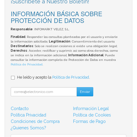
¡Suscríbete a Nuestro Boletín!
INFORMACIÓN BÁSICA SOBRE
PROTECCIÓN DE DATOS
Responsable
: INFOMARKT VELEZ, S.L.
Finalidad
: Responder las consultas planteadas por el usuario y enviarle
la información solicitada;
Legitimación
: Consentimiento del usuario;
Destinatarios
: Solo se realizan cesiones si existe una obligación legal;
Derechos
: Acceder, rectificar y suprimir, así como otros derechos, como
se indica en la información adicional;
Información Adicional
: Puede
consultar la información completa de Protección de Datos en nuestra
Política de Privacidad
.
He leído y acepto la
Política de Privacidad
.
Enviar
Contacto
Información Legal
Política Privacidad
Política de Cookies
Condiciones de Compra
Formas de Pago
¿Quienes Somos?