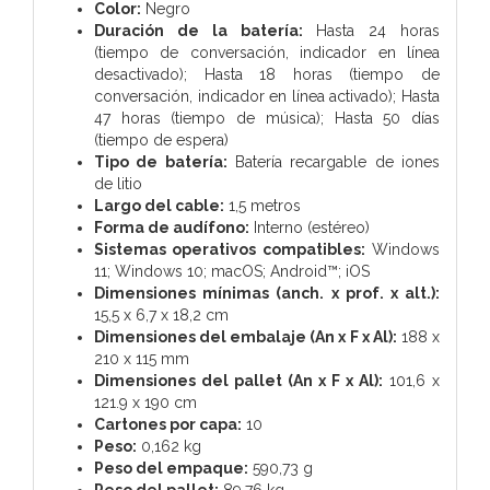
Color:
Negro
Duración de la batería:
Hasta 24 horas
(tiempo de conversación, indicador en línea
desactivado); Hasta 18 horas (tiempo de
conversación, indicador en línea activado); Hasta
47 horas (tiempo de música); Hasta 50 días
(tiempo de espera)
Tipo de batería:
Batería recargable de iones
de litio
Largo del cable:
1,5 metros
Forma de audífono:
Interno (estéreo)
Sistemas operativos compatibles:
Windows
11; Windows 10; macOS; Android™; iOS
Dimensiones mínimas (anch. x prof. x alt.):
15,5 x 6,7 x 18,2 cm
Dimensiones del embalaje (An x F x Al):
188 x
210 x 115 mm
Dimensiones del pallet (An x F x Al):
101,6 x
121.9 x 190 cm
Cartones por capa:
10
Peso:
0,162 kg
Peso del empaque:
590,73 g
Peso del pallet:
89,76 kg