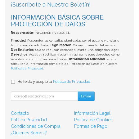
¡Suscríbete a Nuestro Boletín!
INFORMACIÓN BÁSICA SOBRE
PROTECCIÓN DE DATOS
Responsable
: INFOMARKT VELEZ, S.L.
Finalidad
: Responder las consultas planteadas por el usuario y enviarle
la información solicitada;
Legitimación
: Consentimiento del usuario;
Destinatarios
: Solo se realizan cesiones si existe una obligación legal;
Derechos
: Acceder, rectificar y suprimir, así como otros derechos, como
se indica en la información adicional;
Información Adicional
: Puede
consultar la información completa de Protección de Datos en nuestra
Política de Privacidad
.
He leído y acepto la
Política de Privacidad
.
Enviar
Contacto
Información Legal
Política Privacidad
Política de Cookies
Condiciones de Compra
Formas de Pago
¿Quienes Somos?