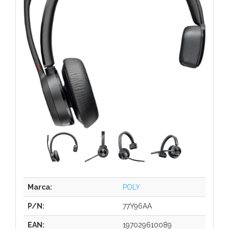
Marca:
POLY
P/N:
77Y96AA
EAN:
197029610089