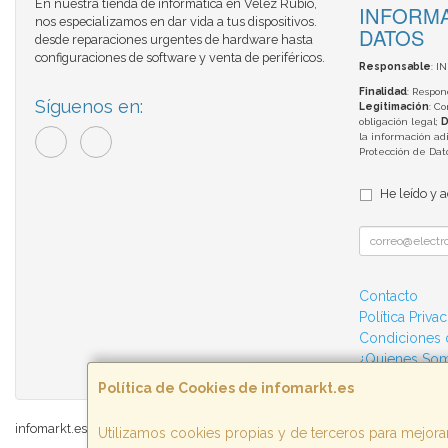
En nuestra tienda de informática en Vélez Rubio,
INFORMA
nos especializamos en dar vida a tus dispositivos.
DATOS
desde reparaciones urgentes de hardware hasta
configuraciones de software y venta de periféricos.
Responsable
: I
Finalidad
: Respon
Síguenos en:
Legitimación
: C
obligación legal;
D
la información adi
Protección de Da
He leído y 
Contacto
Política Priva
Condiciones
¿Quienes So
Política de Cookies de infomarkt.es
infomarkt.es © 2026
Utilizamos cookies propias y de terceros para mejorar