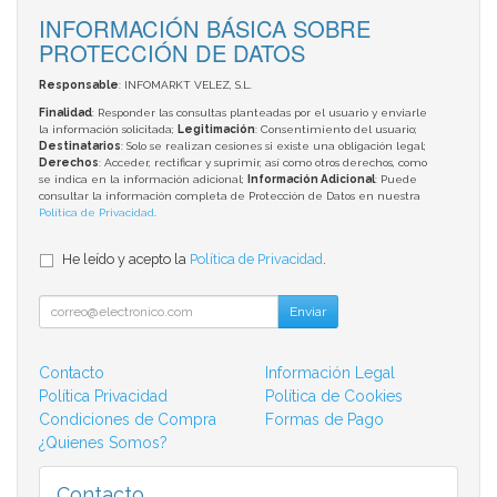
INFORMACIÓN BÁSICA SOBRE
PROTECCIÓN DE DATOS
Responsable
: INFOMARKT VELEZ, S.L.
Finalidad
: Responder las consultas planteadas por el usuario y enviarle
la información solicitada;
Legitimación
: Consentimiento del usuario;
Destinatarios
: Solo se realizan cesiones si existe una obligación legal;
Derechos
: Acceder, rectificar y suprimir, así como otros derechos, como
se indica en la información adicional;
Información Adicional
: Puede
consultar la información completa de Protección de Datos en nuestra
Política de Privacidad
.
He leído y acepto la
Política de Privacidad
.
Enviar
Contacto
Información Legal
Política Privacidad
Política de Cookies
Condiciones de Compra
Formas de Pago
¿Quienes Somos?
Contacto