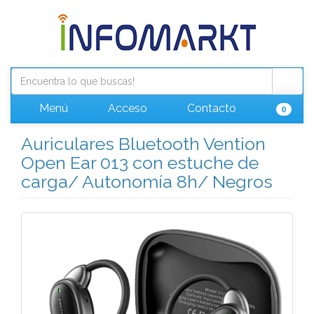
Menú
Acceso
Contacto
0
Auriculares Bluetooth Vention
Open Ear 013 con estuche de
carga/ Autonomía 8h/ Negros