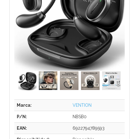
Marca:
VENTION
P/N:
NBSB0
EAN:
6922794789593