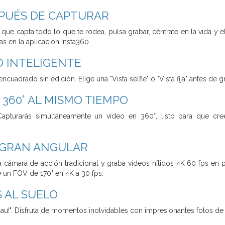
PUÉS DE CAPTURAR
que capta todo lo que te rodea, pulsa grabar, céntrate en la vida y
s en la aplicación Insta360.
O INTELIGENTE
cuadrado sin edición. Elige una "Vista selfie" o "Vista fija" antes de 
360° AL MISMO TIEMPO
 Capturarás simultáneamente un vídeo en 360°, listo para que c
 GRAN ANGULAR
a cámara de acción tradicional y graba vídeos nítidos 4K 60 fps e
 un FOV de 170° en 4K a 30 fps.
 AL SUELO
uau!". Disfruta de momentos inolvidables con impresionantes fotos d