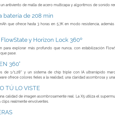
 un antiviento de malla de acero multicapa y algoritmos de sonido ren
a batería de 208 min
mAh que ofrece hasta 3 horas en 5.7K en modo resistencia, además 
n FlowState y Horizon Lock 360º
m para explorar más profundo que nunca, con estabilización Flo
 que pase.
EN 360°
 de 1/1,28'' y un sistema de chip triple con IA ultrarrápido mar
re ofrece colores fieles a la realidad, una claridad asombrosa y una
 TÚ LO VISTE
a calidad de imagen asombrosamente real. La X5 utiliza el supermu
a clips realmente envolventes.
ERAS