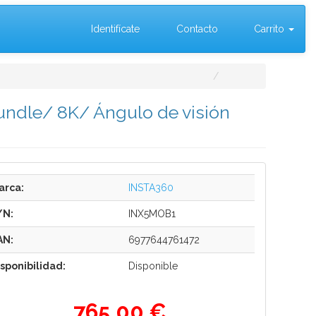
Identifícate
Contacto
Carrito
undle/ 8K/ Ángulo de visión
arca:
INSTA360
/N:
INX5MOB1
AN:
6977644761472
isponibilidad:
Disponible
765,00 €