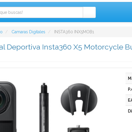
eo
Camaras Digitales
INSTA360 INX5MOB1
al Deportiva Insta360 X5 Motorcycle B
M
P
E
D