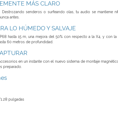
LEMENTE MÁS CLARO
? Destrozando senderos o surfeando olas, tu audio se mantiene nít
nunca antes.
RA LO HÚMEDO Y SALVAJE
P68 hasta 15 m, una mejora del 50% con respecto a la X4, y con la 
asta 60 metros de profundidad.
CAPTURAR
ccesorios en un instante con el nuevo sistema de montaje magnético.
és preparado.
nes
/1.28 pulgadas