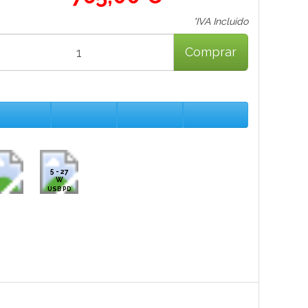
*IVA Incluido
Comprar
5 - 27
W
USB PD