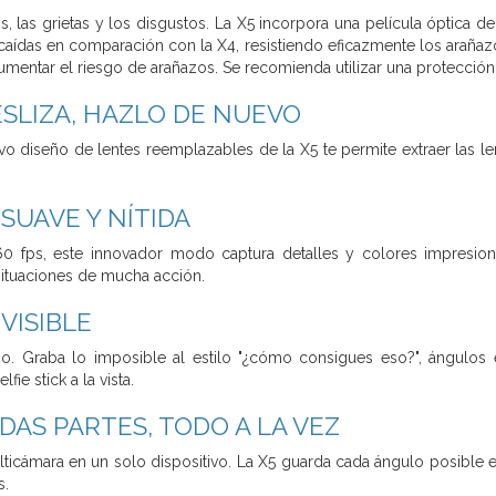
os, las grietas y los disgustos. La X5 incorpora una película óptic
s caídas en comparación con la X4, resistiendo eficazmente los arañaz
mentar el riesgo de arañazos. Se recomienda utilizar una protección 
SLIZA, HAZLO DE NUEVO
vo diseño de lentes reemplazables de la X5 te permite extraer las len
SUAVE Y NÍTIDA
60 fps, este innovador modo captura detalles y colores impresion
situaciones de mucha acción.
VISIBLE
no. Graba lo imposible al estilo "¿cómo consigues eso?", ángulos 
fie stick a la vista.
DAS PARTES, TODO A LA VEZ
ticámara en un solo dispositivo. La X5 guarda cada ángulo posible en 
s.