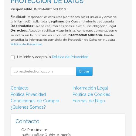
PROTECCIÓN DE DATOS
Responsable
: INFOMARKT VELEZ, S.L.
Finalidad
: Responder las consultas planteadas por el usuario y enviarle
la información solicitada;
Legitimación
: Consentimiento del usuario;
Destinatarios
: Solo se realizan cesiones si existe una obligación legal;
Derechos
: Acceder, rectificar y suprimir, así como otros derechos, como
se indica en la información adicional;
Información Adicional
: Puede
consultar la información completa de Protección de Datos en nuestra
Política de Privacidad
.
He leído y acepto la
Política de Privacidad
.
Enviar
Contacto
Información Legal
Política Privacidad
Política de Cookies
Condiciones de Compra
Formas de Pago
¿Quienes Somos?
Contacto
C/ Purisima, 11
04820
Vélez Rubio
,
Almería