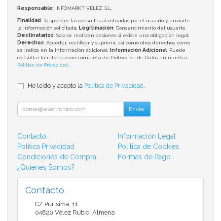
Responsable
: INFOMARKT VELEZ, S.L.
Finalidad
: Responder las consultas planteadas por el usuario y enviarle
la información solicitada;
Legitimación
: Consentimiento del usuario;
Destinatarios
: Solo se realizan cesiones si existe una obligación legal;
Derechos
: Acceder, rectificar y suprimir, así como otros derechos, como
se indica en la información adicional;
Información Adicional
: Puede
consultar la información completa de Protección de Datos en nuestra
Política de Privacidad
.
He leído y acepto la
Política de Privacidad
.
Enviar
Contacto
Información Legal
Política Privacidad
Política de Cookies
Condiciones de Compra
Formas de Pago
¿Quienes Somos?
Contacto
C/ Purisima, 11
04820
Vélez Rubio
,
Almería