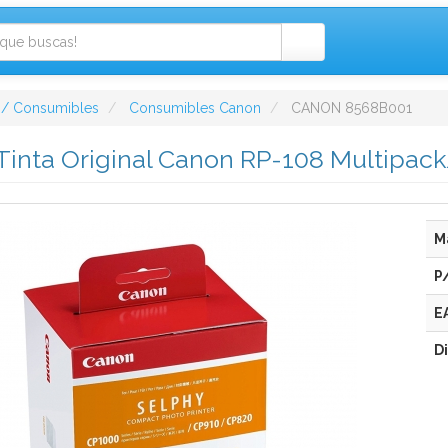
 / Consumibles
Consumibles Canon
CANON 8568B001
inta Original Canon RP-108 Multipack/
M
P
E
D