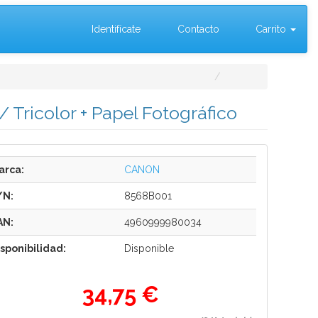
Identifícate
Contacto
Carrito
 Tricolor + Papel Fotográfico
arca:
CANON
/N:
8568B001
AN:
4960999980034
isponibilidad:
Disponible
34,75 €