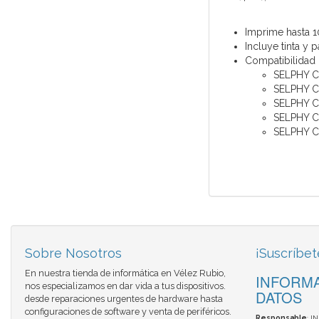
Imprime hasta 
Incluye tinta y 
Compatibilidad 
SELPHY 
SELPHY C
SELPHY C
SELPHY 
SELPHY C
Sobre Nosotros
¡Suscríbet
En nuestra tienda de informática en Vélez Rubio,
INFORMA
nos especializamos en dar vida a tus dispositivos.
DATOS
desde reparaciones urgentes de hardware hasta
configuraciones de software y venta de periféricos.
Responsable
: I