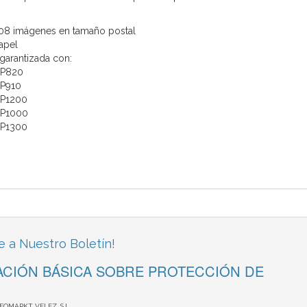
108 imágenes en tamaño postal
papel
garantizada con:
CP820
P910
P1200
CP1000
P1300
e a Nuestro Boletín!
CIÓN BÁSICA SOBRE PROTECCIÓN DE
NFOMARKT VELEZ, S.L.