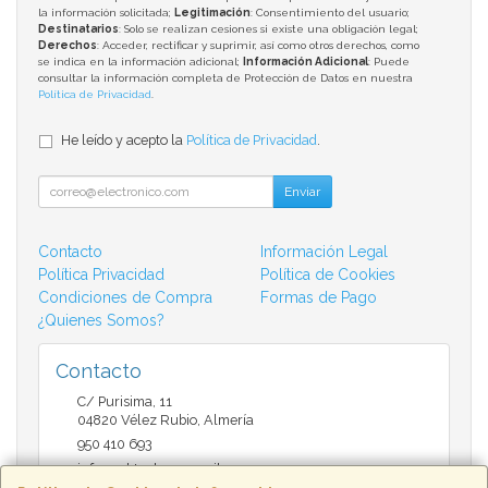
la información solicitada;
Legitimación
: Consentimiento del usuario;
Destinatarios
: Solo se realizan cesiones si existe una obligación legal;
Derechos
: Acceder, rectificar y suprimir, así como otros derechos, como
se indica en la información adicional;
Información Adicional
: Puede
consultar la información completa de Protección de Datos en nuestra
Política de Privacidad
.
He leído y acepto la
Política de Privacidad
.
Enviar
Contacto
Información Legal
Política Privacidad
Política de Cookies
Condiciones de Compra
Formas de Pago
¿Quienes Somos?
Contacto
C/ Purisima, 11
04820
Vélez Rubio
,
Almería
950 410 693
infomarktvelez@gmail.com