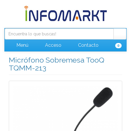
Menú
Acceso
Contacto
0
Micrófono Sobremesa TooQ
TQMM-213