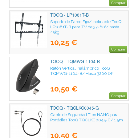
Comprar
TOOQ - LP1081T-B
Soporte de Pared Fijo/ Inclinable TooQ
LP1081T-B para TV de 37-80"/ hasta
45kg
10,25 €
Comprar
TOOQ - TQMWG-1104-B
Ratón Vertical Inalámbrico TooQ
TQMWG-1104-B/ Hasta 3200 DPI
10,50 €
Comprar
TOOQ - TQCLKC0045-G
Cable de Seguridad Tipo NANO para
Portátiles TooQ TQCLKC0045-G/ 1.5m
10,50 €