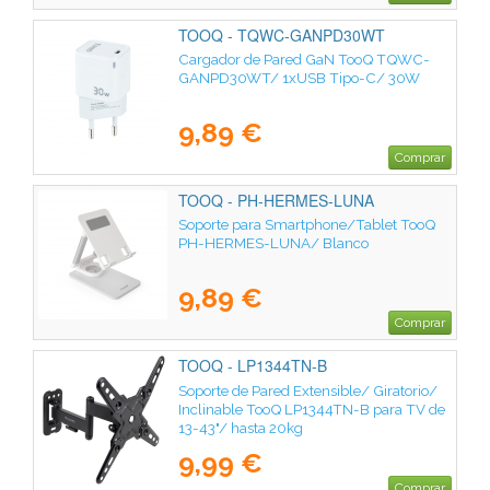
TOOQ - TQWC-GANPD30WT
Cargador de Pared GaN TooQ TQWC-
GANPD30WT/ 1xUSB Tipo-C/ 30W
9,89 €
Comprar
TOOQ - PH-HERMES-LUNA
Soporte para Smartphone/Tablet TooQ
PH-HERMES-LUNA/ Blanco
9,89 €
Comprar
TOOQ - LP1344TN-B
Soporte de Pared Extensible/ Giratorio/
Inclinable TooQ LP1344TN-B para TV de
13-43"/ hasta 20kg
9,99 €
Comprar