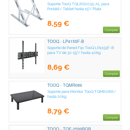
Soporte TooQ TQLRS0035-AL para
Portátil/ Tablet hasta 15"/ Plata
8,59 €
Comprar
TOOQ - LP4155F-B
Soporte de Pared Fijo TooQ LP4155F-B
para TV de 32-55"/ hasta 40kg
8,69 €
Comprar
TOOQ - TQMR086
Soporte para Monitor TooQ TQMR086/
hasta 20kg
8,79 €
Comprar
TOOQ - TQE-2599RGB