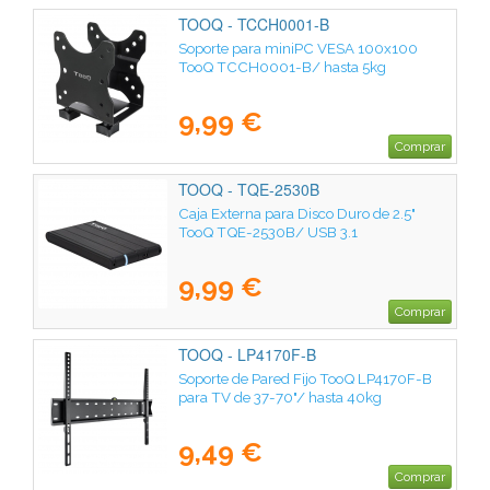
TOOQ - TCCH0001-B
Soporte para miniPC VESA 100x100
TooQ TCCH0001-B/ hasta 5kg
9,99 €
Comprar
TOOQ - TQE-2530B
Caja Externa para Disco Duro de 2.5"
TooQ TQE-2530B/ USB 3.1
9,99 €
Comprar
TOOQ - LP4170F-B
Soporte de Pared Fijo TooQ LP4170F-B
para TV de 37-70"/ hasta 40kg
9,49 €
Comprar