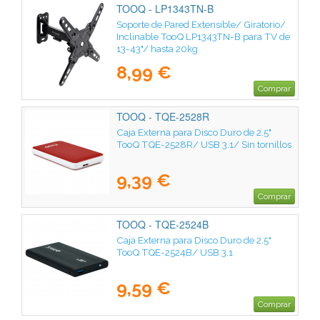
TOOQ - LP1343TN-B
Soporte de Pared Extensible/ Giratorio/
Inclinable TooQ LP1343TN-B para TV de
13-43"/ hasta 20kg
8,99 €
Comprar
TOOQ - TQE-2528R
Caja Externa para Disco Duro de 2.5"
TooQ TQE-2528R/ USB 3.1/ Sin tornillos
9,39 €
Comprar
TOOQ - TQE-2524B
Caja Externa para Disco Duro de 2.5"
TooQ TQE-2524B/ USB 3.1
9,59 €
Comprar