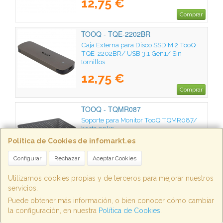
12,75 €
Comprar
TOOQ - TQE-2202BR
Caja Externa para Disco SSD M.2 TooQ
TQE-2202BR/ USB 3.1 Gen1/ Sin
tornillos
12,75 €
Comprar
TOOQ - TQMR087
Soporte para Monitor TooQ TQMR087/
hasta 20kg
Política de Cookies de infomarkt.es
12,75 €
Configurar
Rechazar
Aceptar Cookies
Comprar
Utilizamos cookies propias y de terceros para mejorar nuestros
TOOQ - LP1345TN-B
servicios.
Soporte de Pared Extensible/ Giratorio/
Puede obtener más información, o bien conocer cómo cambiar
Inclinable TooQ LP1345TN-B para TV de
la configuración, en nuestra
Política de Cookies
.
13-43"/ hasta 20kg