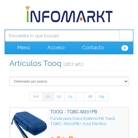
Menú
Acceso
Contacto
0
Artículos Tooq
(267 art.)
Ant.
01
02
03
...
08
Sig.
TOOQ - TQBC-M201PB
Funda para Disco Externo M2 TooQ
TQBC-M201PB/ Azul Pacífico