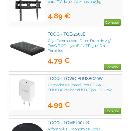
para TV de 32-70"/ hasta 45kg
4,89 €
Comprar
TOOQ - TQE-2500B
Caja Externa para Disco Duro de 2.5"
TooQ TQE-2500B/ USB 3.1/ Sin
Tornillos
4,79 €
Comprar
TOOQ - TQWC-PDUSBC20W
Cargador de Pared TooQ TQWC-
PDUSBC20W/ 1xUSB Tipo-C/ 20W
4,99 €
Comprar
TOOQ - TQMP1001-B
Alfombrilla Ergonómica TooQ