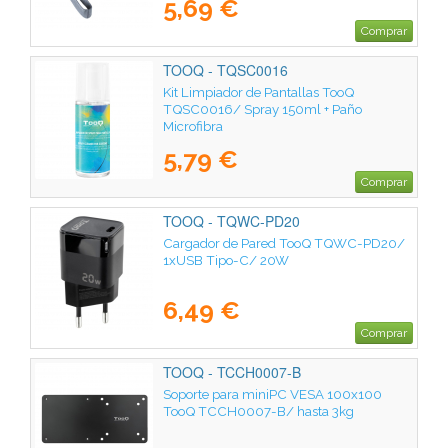
5,69 €
Comprar
TOOQ - TQSC0016
Kit Limpiador de Pantallas TooQ
TQSC0016/ Spray 150ml + Paño
Microfibra
5,79 €
Comprar
TOOQ - TQWC-PD20
Cargador de Pared TooQ TQWC-PD20/
1xUSB Tipo-C/ 20W
6,49 €
Comprar
TOOQ - TCCH0007-B
Soporte para miniPC VESA 100x100
TooQ TCCH0007-B/ hasta 3kg