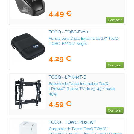
4,49 €
Comprar
TOOQ - TQBC-E2501
Funda para Disco Externo de 2.5" TooQ
TQBC-E2501/ Negro
4,29 €
Comprar
TOOQ - LP1044T-B
Soporte de Pared Inclinable TooQ
LP1044T-B para TV de 23-43"/ hasta
45kg
4,59 €
Comprar
TOOQ - TQWC-PD20WT
Cargador de Pared TooQ TQWC-
PD20WT/ 1xUSB Tipo-C/ 20W/ Blanco