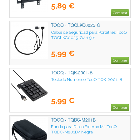
5,89 €
Comprar
TOOQ - TQCLKC0025-G
Cable de Seguridad para Portátiles TooQ
TQCLKC0025-G/ 1.5m
5,99 €
Comprar
TOOQ - TQK-2001-B
Teclado Numérico TooQ TQK-2001-B
5,99 €
Comprar
TOOQ - TQBC-M201B
Funda para Disco Externo M2 TooQ
TQBC-M201B/ Negra