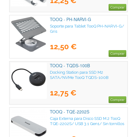
12,25 €
Comprar
TOOQ - PH-NARVI-G
Soporte para Tablet TooQ PH-NARVI-G/
Gris
12,50 €
Comprar
TOOQ - TQDS-100B
Docking Station para SSD M2
SATA/NVMe TooQ TQDS-100B
12,75 €
Comprar
TOOQ - TQE-2202S
Caja Externa para Disco SSD M.2 TooQ
TQE-2202S/ USB 3.1 Gen1/ Sin tornillos