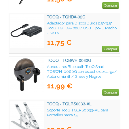
Comprar
TOOQ - TQHDA-02C
Adaptador para Discos Duros 2.5"/3.5"
TooQ TQHDA-02C/ USB Tipo-C Macho
- SATA
11,75 €
Comprar
TOOQ - TQBWH-0060G
Auriculares Bluetooth TooQ Snail
TQBWH-0060G con estuche de carga/
Autonomía 4h/ Grises y Negros
11,99 €
Comprar
TOOQ - TQLRS0033-AL
Soporte TooQ TQLRS0033-AL para
Portátiles hasta 15"