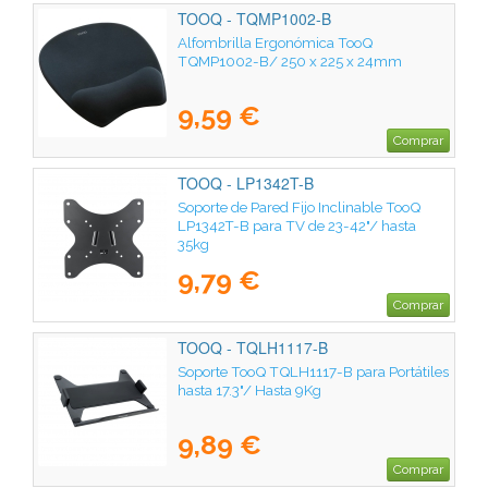
TOOQ - TQMP1002-B
Alfombrilla Ergonómica TooQ
TQMP1002-B/ 250 x 225 x 24mm
9,59 €
Comprar
TOOQ - LP1342T-B
Soporte de Pared Fijo Inclinable TooQ
LP1342T-B para TV de 23-42"/ hasta
35kg
9,79 €
Comprar
TOOQ - TQLH1117-B
Soporte TooQ TQLH1117-B para Portátiles
hasta 17.3"/ Hasta 9Kg
9,89 €
Comprar