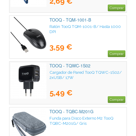
2,69 €
Comprar
TOOQ - TQM-1001-B
Ratón TooQ TQM-1001-B/ Hasta 1000
DPI
3,59 €
Comprar
TOOQ - TQWC-1S02
Cargador de Pared TooQ TQWC-1S02/
2xUSB/ 17W
5,49 €
Comprar
TOOQ - TQBC-M201G
Funda para Disco Externo M2 TooQ
TQBC-M201G/ Gris