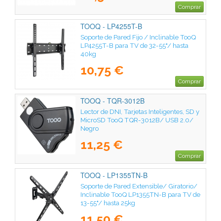
Comprar
TOOQ - LP4255T-B
Soporte de Pared Fijo / Inclinable TooQ
LP4255T-B para TV de 32-55"/ hasta
40kg
10,75 €
Comprar
TOOQ - TQR-3012B
Lector de DNI, Tarjetas Inteligentes, SD y
MicroSD TooQ TQR-3012B/ USB 2.0/
Negro
11,25 €
Comprar
TOOQ - LP1355TN-B
Soporte de Pared Extensible/ Giratorio/
Inclinable TooQ LP1355TN-B para TV de
13-55"/ hasta 25kg
11,50 €