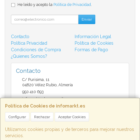
He leído y acepto la
Política de Privacidad
.
Enviar
Contacto
Información Legal
Política Privacidad
Política de Cookies
Condiciones de Compra
Formas de Pago
¿Quienes Somos?
Contacto
C/ Purisima, 11
04820
Vélez Rubio
,
Almería
950 410 693
infomarktvelez@gmail.com
Política de Cookies de infomarkt.es
Configurar
Rechazar
Aceptar Cookies
Horario
9:30 a 14:00 y de 17:00 a 20:30
Utilizamos cookies propias y de terceros para mejorar nuestros
servicios.