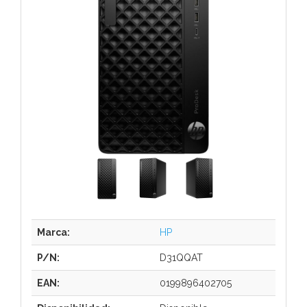
Marca:
HP
P/N:
D31QQAT
EAN:
0199896402705