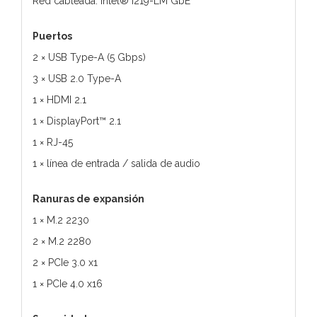
Red cableada: Intel® I219-LM GbE
Puertos
2 × USB Type-A (5 Gbps)
3 × USB 2.0 Type-A
1 × HDMI 2.1
1 × DisplayPort™ 2.1
1 × RJ-45
1 × línea de entrada / salida de audio
Ranuras de expansión
1 × M.2 2230
2 × M.2 2280
2 × PCIe 3.0 x1
1 × PCIe 4.0 x16