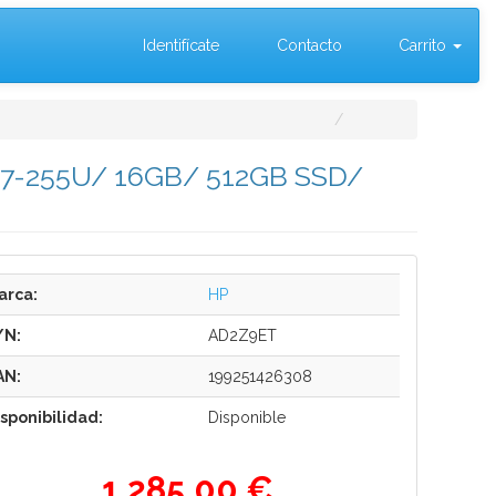
Identifícate
Contacto
Carrito
tra 7-255U/ 16GB/ 512GB SSD/
arca:
HP
/N:
AD2Z9ET
AN:
199251426308
isponibilidad:
Disponible
1.285,00 €