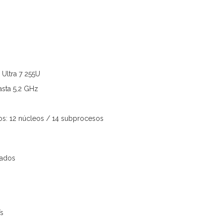
Ultra 7 255U
asta 5,2 GHz
s: 12 núcleos / 14 subprocesos
rados
s