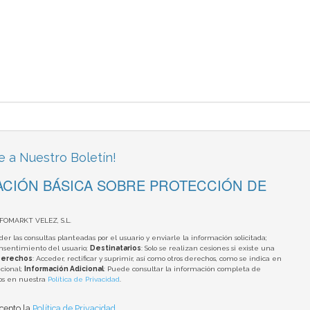
e a Nuestro Boletín!
CIÓN BÁSICA SOBRE PROTECCIÓN DE
NFOMARKT VELEZ, S.L.
der las consultas planteadas por el usuario y enviarle la información solicitada;
onsentimiento del usuario;
Destinatarios
: Solo se realizan cesiones si existe una
erechos
: Acceder, rectificar y suprimir, así como otros derechos, como se indica en
cional;
Información Adicional
: Puede consultar la información completa de
tos en nuestra
Política de Privacidad
.
acepto la
Política de Privacidad
.