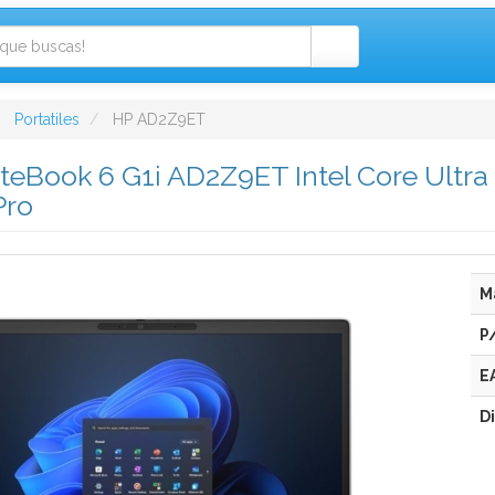
Portatiles
HP AD2Z9ET
EliteBook 6 G1i AD2Z9ET Intel Core Ul
Pro
M
P
E
D