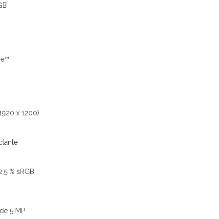
 GB
Me™
1920 x 1200)
ctante
62,5 % sRGB
 de 5 MP