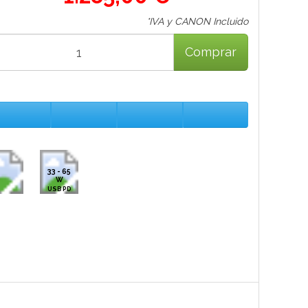
*IVA y CANON Incluido
Comprar
33 - 65
W
USB PD