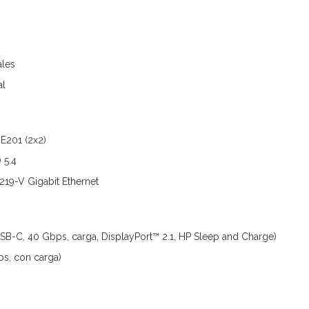
ales
al
BE201 (2x2)
 5.4
219-V Gigabit Ethernet
SB-C, 40 Gbps, carga, DisplayPort™ 2.1, HP Sleep and Charge)
s, con carga)