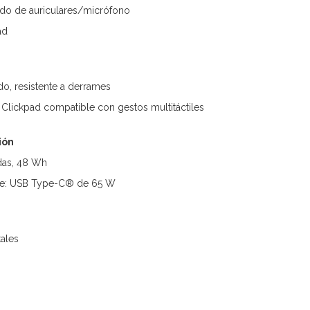
do de auriculares/micrófono
ad
do, resistente a derrames
 Clickpad compatible con gestos multitáctiles
ión
eldas, 48 Wh
nte: USB Type-C® de 65 W
tales