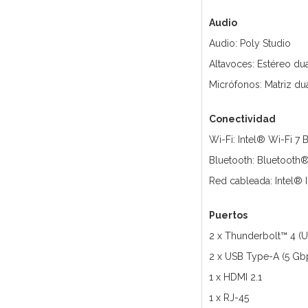
Audio
Audio: Poly Studio
Altavoces: Estéreo du
Micrófonos: Matriz du
Conectividad
Wi-Fi: Intel® Wi-Fi 7 
Bluetooth: Bluetooth®
Red cableada: Intel® I
Puertos
2 x Thunderbolt™ 4 (U
2 x USB Type-A (5 Gbp
1 x HDMI 2.1
1 x RJ-45