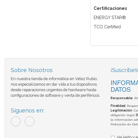
Certificaciones
ENERGY STAR®
TCO Certified
Sobre Nosotros
¡Suscríbet
En nuestra tienda de informática en Vélez Rubio,
INFORMA
nos especializamos en dar vida a tus dispositivos.
DATOS
desde reparaciones urgentes de hardware hasta
configuraciones de software y venta de periféricos.
Responsable
: I
Finalidad
: Respon
Síguenos en:
Legitimación
: C
obligación legal;
D
la información adi
Protección de Da
He leído y 