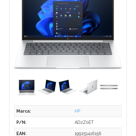
Marca:
HP
P/N:
AD2Z0ET
EAN:
199251416156