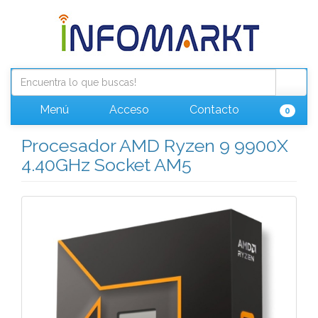
Menú
Acceso
Contacto
0
Procesador AMD Ryzen 9 9900X
4.40GHz Socket AM5