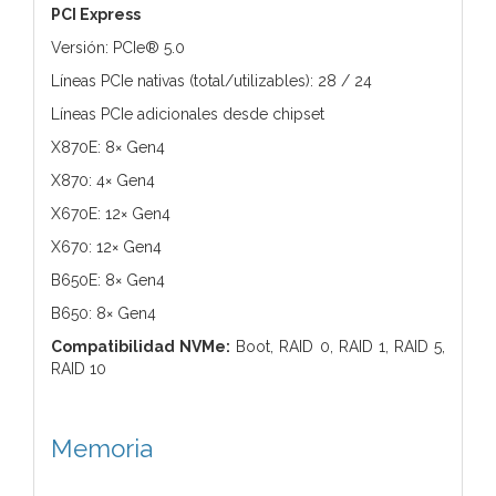
PCI Express
Versión: PCIe® 5.0
Líneas PCIe nativas (total/utilizables): 28 / 24
Líneas PCIe adicionales desde chipset
X870E: 8× Gen4
X870: 4× Gen4
X670E: 12× Gen4
X670: 12× Gen4
B650E: 8× Gen4
B650: 8× Gen4
Compatibilidad NVMe:
Boot, RAID 0, RAID 1, RAID 5,
RAID 10
Memoria