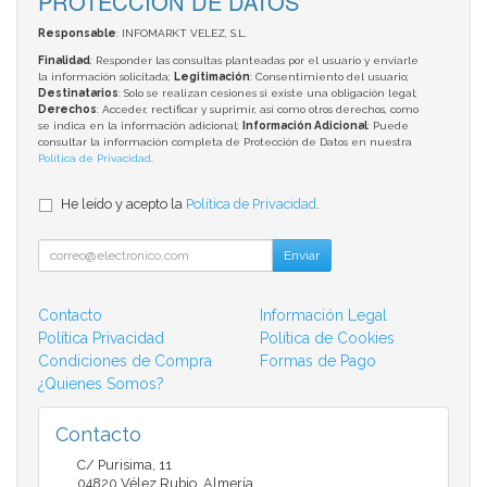
PROTECCIÓN DE DATOS
Responsable
: INFOMARKT VELEZ, S.L.
Finalidad
: Responder las consultas planteadas por el usuario y enviarle
la información solicitada;
Legitimación
: Consentimiento del usuario;
Destinatarios
: Solo se realizan cesiones si existe una obligación legal;
Derechos
: Acceder, rectificar y suprimir, así como otros derechos, como
se indica en la información adicional;
Información Adicional
: Puede
consultar la información completa de Protección de Datos en nuestra
Política de Privacidad
.
He leído y acepto la
Política de Privacidad
.
Enviar
Contacto
Información Legal
Política Privacidad
Política de Cookies
Condiciones de Compra
Formas de Pago
¿Quienes Somos?
Contacto
C/ Purisima, 11
04820
Vélez Rubio
,
Almería