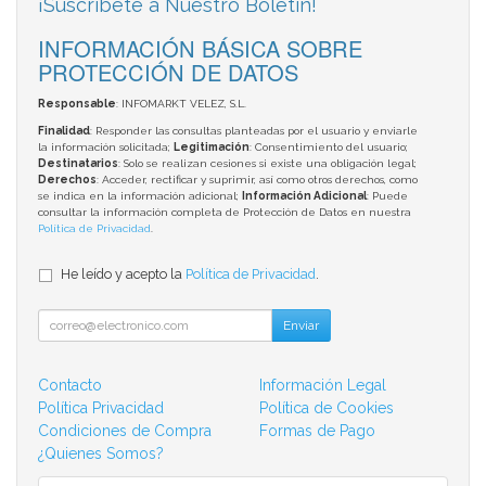
¡Suscríbete a Nuestro Boletín!
INFORMACIÓN BÁSICA SOBRE
PROTECCIÓN DE DATOS
Responsable
: INFOMARKT VELEZ, S.L.
Finalidad
: Responder las consultas planteadas por el usuario y enviarle
la información solicitada;
Legitimación
: Consentimiento del usuario;
Destinatarios
: Solo se realizan cesiones si existe una obligación legal;
Derechos
: Acceder, rectificar y suprimir, así como otros derechos, como
se indica en la información adicional;
Información Adicional
: Puede
consultar la información completa de Protección de Datos en nuestra
Política de Privacidad
.
He leído y acepto la
Política de Privacidad
.
Enviar
Contacto
Información Legal
Política Privacidad
Política de Cookies
Condiciones de Compra
Formas de Pago
¿Quienes Somos?