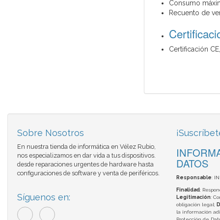
Consumo máximo
Recuento de ven
Certificac
Certificación C
Sobre Nosotros
¡Suscríbet
En nuestra tienda de informática en Vélez Rubio,
INFORMA
nos especializamos en dar vida a tus dispositivos.
DATOS
desde reparaciones urgentes de hardware hasta
configuraciones de software y venta de periféricos.
Responsable
: I
Finalidad
: Respon
Síguenos en:
Legitimación
: C
obligación legal;
D
la información adi
Protección de Da