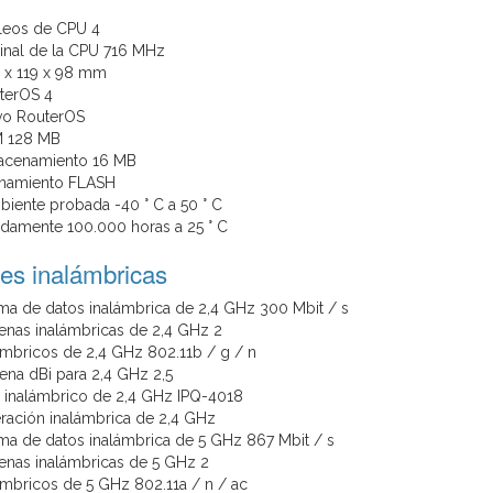
leos de CPU 4
inal de la CPU 716 MHz
 x 119 x 98 mm
terOS 4
ivo RouterOS
 128 MB
acenamiento 16 MB
enamiento FLASH
iente probada -40 ° C a 50 ° C
amente 100.000 horas a 25 ° C
es inalámbricas
a de datos inalámbrica de 2,4 GHz 300 Mbit / s
nas inalámbricas de 2,4 GHz 2
ámbricos de 2,4 GHz 802.11b / g / n
ena dBi para 2,4 GHz 2,5
 inalámbrico de 2,4 GHz IPQ-4018
ración inalámbrica de 2,4 GHz
a de datos inalámbrica de 5 GHz 867 Mbit / s
nas inalámbricas de 5 GHz 2
ámbricos de 5 GHz 802.11a / n / ac