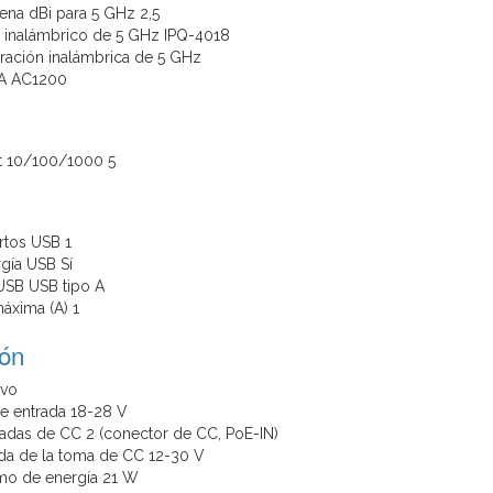
ena dBi para 5 GHz 2,5
 inalámbrico de 5 GHz IPQ-4018
ración inalámbrica de 5 GHz
CA AC1200
et 10/100/1000 5
tos USB 1
rgía USB Sí
USB USB tipo A
áxima (A) 1
ión
ivo
de entrada 18-28 V
adas de CC 2 (conector de CC, PoE-IN)
ada de la toma de CC 12-30 V
o de energía 21 W