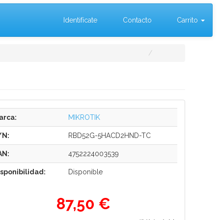
Identifícate
Contacto
Carrito
arca:
MIKROTIK
/N:
RBD52G-5HACD2HND-TC
AN:
4752224003539
isponibilidad:
Disponible
87,50 €