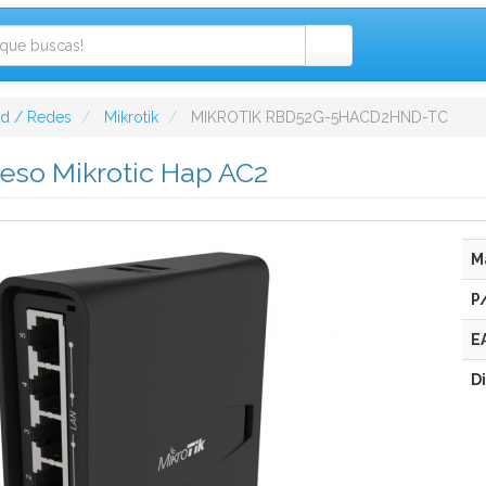
ad / Redes
Mikrotik
MIKROTIK RBD52G-5HACD2HND-TC
eso Mikrotic Hap AC2
M
P
E
D