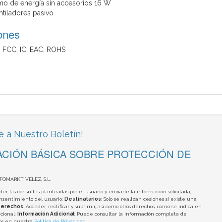
 de energía sin accesorios 16 W
tiladores pasivo
iones
E, FCC, IC, EAC, ROHS
e a Nuestro Boletín!
CIÓN BÁSICA SOBRE PROTECCIÓN DE
NFOMARKT VELEZ, S.L.
der las consultas planteadas por el usuario y enviarle la información solicitada;
onsentimiento del usuario;
Destinatarios
: Solo se realizan cesiones si existe una
erechos
: Acceder, rectificar y suprimir, así como otros derechos, como se indica en
cional;
Información Adicional
: Puede consultar la información completa de
tos en nuestra
Política de Privacidad
.