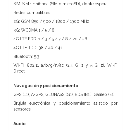
SIM: SIM 1 + híbrida (SIM o microSD), doble espera
Redes compatibles:
2G: GSM 850 / 900 / 1800 / 1900 MHz
3G: WCDMA 1 / 5 / 8
4G LTE FDD: 1 / 3 / 5 / 7 / 8 / 20 / 28
4G LTE TDD: 38 / 40 / 41
Bluetooth: 5.3
Wi-Fi: 802.11 a/b/g/n/ac (2,4 GHz y 5 GHz), Wi-Fi
Direct
Navegación y posicionamiento
GPS (L1), A-GPS, GLONASS (G1), BDS (B1I), Galileo (E1)
Brújula electrónica y posicionamiento asistido por
sensores
Audio