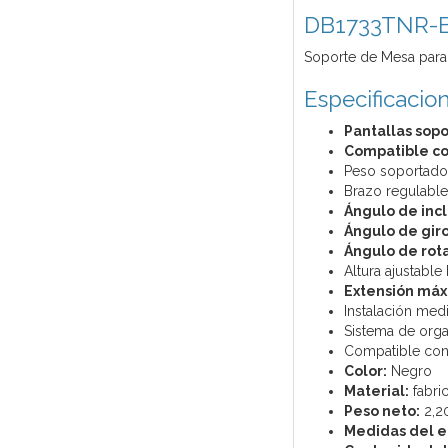
DB1733TNR-
Soporte de Mesa para 
Especificacio
Pantallas sopo
Compatible co
Peso soportado 
Brazo regulable
Ángulo de incl
Ángulo de giro
Ángulo de rota
Altura ajustabl
Extensión máx
Instalación medi
Sistema de orga
Compatible con 
Color:
Negro
Material:
fabri
Peso neto:
2,20
Medidas del e