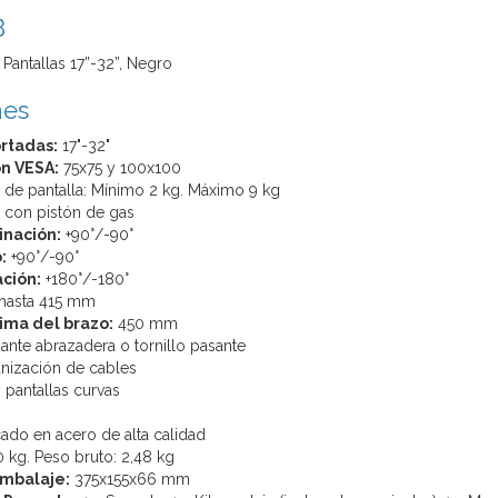
B
Pantallas 17”-32”, Negro
nes
rtadas:
17"-32"
n VESA:
75x75 y 100x100
de pantalla: Mínimo 2 kg. Máximo 9 kg
 con pistón de gas
inación:
+90°/-90°
:
+90°/-90°
ción:
+180°/-180°
e hasta 415 mm
ima del brazo:
450 mm
ante abrazadera o tornillo pasante
nización de cables
pantallas curvas
cado en acero de alta calidad
 kg. Peso bruto: 2,48 kg
mbalaje:
375x155x66 mm