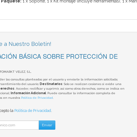
 Paquete:
1 x Soporte,
1 x Kit montaje (incluye herramientas),
1 x Man
e a Nuestro Boletín!
CIÓN BÁSICA SOBRE PROTECCIÓN DE
NFOMARKT VELEZ, S.L.
der las consultas planteadas por el usuario y enviarle la información solicitada;
onsentimiento del usuario;
Destinatarios
: Solo se realizan cesiones si existe una
erechos
: Acceder, rectificar y suprimir, así como otros derechos, como se indica en
cional;
Información Adicional
: Puede consultar la información completa de
tos en nuestra
Política de Privacidad
.
acepto la
Política de Privacidad
.
Enviar