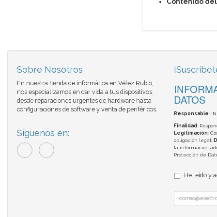
Contenido del
Sobre Nosotros
¡Suscríbet
En nuestra tienda de informática en Vélez Rubio,
INFORMA
nos especializamos en dar vida a tus dispositivos.
DATOS
desde reparaciones urgentes de hardware hasta
configuraciones de software y venta de periféricos.
Responsable
: I
Finalidad
: Respon
Síguenos en:
Legitimación
: C
obligación legal;
D
la información adi
Protección de Da
He leído y 