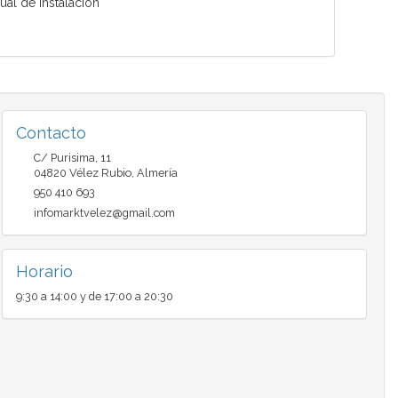
ual de instalación
Contacto
C/ Purisima, 11
04820
Vélez Rubio
,
Almería
950 410 693
infomarktvelez@gmail.com
Horario
9:30 a 14:00 y de 17:00 a 20:30