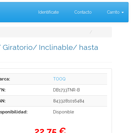
Identifícate
Contacto
Carrito
iratorio/ Inclinable/ hasta
arca:
TOOQ
/N:
DB1733TNR-B
AN:
8433281016484
isponibilidad:
Disponible
22,75 €