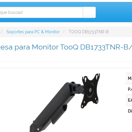
Soportes para PC & Monitor
TOOQ DB1733TNR-B
esa para Monitor TooQ DB1733TNR-B/ G
M
P
E
D