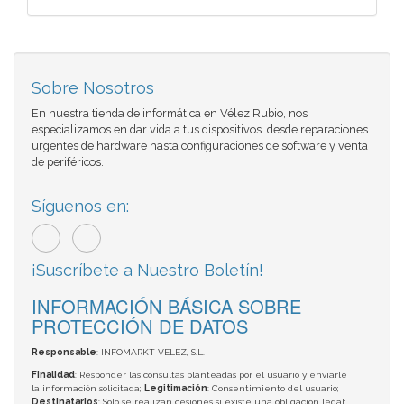
Sobre Nosotros
En nuestra tienda de informática en Vélez Rubio, nos
especializamos en dar vida a tus dispositivos. desde reparaciones
urgentes de hardware hasta configuraciones de software y venta
de periféricos.
Síguenos en:
¡Suscríbete a Nuestro Boletín!
INFORMACIÓN BÁSICA SOBRE
PROTECCIÓN DE DATOS
Responsable
: INFOMARKT VELEZ, S.L.
Finalidad
: Responder las consultas planteadas por el usuario y enviarle
la información solicitada;
Legitimación
: Consentimiento del usuario;
Destinatarios
: Solo se realizan cesiones si existe una obligación legal;