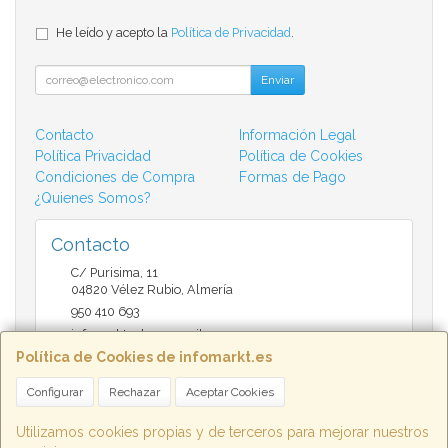
He leído y acepto la
Política de Privacidad
.
Enviar
Contacto
Información Legal
Política Privacidad
Política de Cookies
Condiciones de Compra
Formas de Pago
¿Quienes Somos?
Contacto
C/ Purisima, 11
04820
Vélez Rubio
,
Almería
950 410 693
infomarktvelez@gmail.com
Política de Cookies de infomarkt.es
Configurar
Rechazar
Aceptar Cookies
Horario
9:30 a 14:00 y de 17:00 a 20:30
Utilizamos cookies propias y de terceros para mejorar nuestros