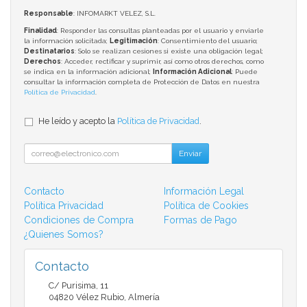
Responsable
: INFOMARKT VELEZ, S.L.
Finalidad
: Responder las consultas planteadas por el usuario y enviarle
la información solicitada;
Legitimación
: Consentimiento del usuario;
Destinatarios
: Solo se realizan cesiones si existe una obligación legal;
Derechos
: Acceder, rectificar y suprimir, así como otros derechos, como
se indica en la información adicional;
Información Adicional
: Puede
consultar la información completa de Protección de Datos en nuestra
Política de Privacidad
.
He leído y acepto la
Política de Privacidad
.
Enviar
Contacto
Información Legal
Política Privacidad
Política de Cookies
Condiciones de Compra
Formas de Pago
¿Quienes Somos?
Contacto
C/ Purisima, 11
04820
Vélez Rubio
,
Almería