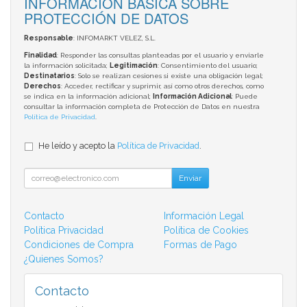
INFORMACIÓN BÁSICA SOBRE
PROTECCIÓN DE DATOS
Responsable
: INFOMARKT VELEZ, S.L.
Finalidad
: Responder las consultas planteadas por el usuario y enviarle
la información solicitada;
Legitimación
: Consentimiento del usuario;
Destinatarios
: Solo se realizan cesiones si existe una obligación legal;
Derechos
: Acceder, rectificar y suprimir, así como otros derechos, como
se indica en la información adicional;
Información Adicional
: Puede
consultar la información completa de Protección de Datos en nuestra
Política de Privacidad
.
He leído y acepto la
Política de Privacidad
.
Enviar
Contacto
Información Legal
Política Privacidad
Política de Cookies
Condiciones de Compra
Formas de Pago
¿Quienes Somos?
Contacto