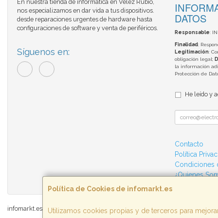
En nuestra tienda de informática en Vélez Rubio,
INFORMA
nos especializamos en dar vida a tus dispositivos.
DATOS
desde reparaciones urgentes de hardware hasta
configuraciones de software y venta de periféricos.
Responsable
: I
Finalidad
: Respon
Síguenos en:
Legitimación
: C
obligación legal;
D
la información adi
Protección de Da
He leído y 
Contacto
Política Priva
Condiciones
¿Quienes So
Política de Cookies de infomarkt.es
infomarkt.es © 2026
Utilizamos cookies propias y de terceros para mejorar