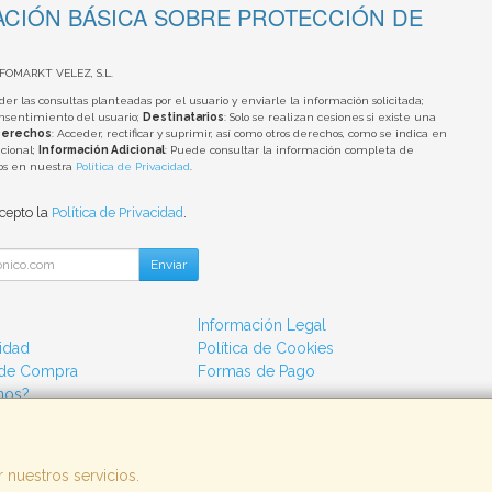
CIÓN BÁSICA SOBRE PROTECCIÓN DE
NFOMARKT VELEZ, S.L.
der las consultas planteadas por el usuario y enviarle la información solicitada;
onsentimiento del usuario;
Destinatarios
: Solo se realizan cesiones si existe una
erechos
: Acceder, rectificar y suprimir, así como otros derechos, como se indica en
cional;
Información Adicional
: Puede consultar la información completa de
tos en nuestra
Política de Privacidad
.
acepto la
Política de Privacidad
.
Enviar
Información Legal
cidad
Política de Cookies
 de Compra
Formas de Pago
mos?
 nuestros servicios.