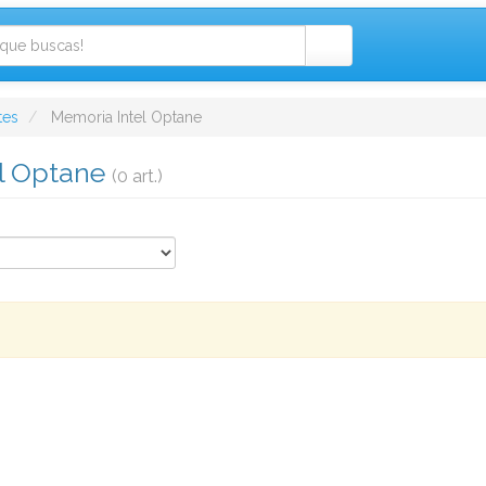
es
Memoria Intel Optane
l Optane
(0 art.)