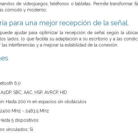
 mandos de videojuegos, teléfonos o tabletas. Permite transformar
 más cómodo y moderno.
ria para una mejor recepción de la señal.
 puede ajustar para optimizar la recepción de señal según la ubic
los lados, lo que facilita su adaptación a su escritorio y a las condi
 las interferencias y a mejorar la estabilidad de la conexión.
nes
uetooth 6.0
 A2DP, SBC, AAC, HSP, AVRCP, HID
ión: Hasta 200 m en espacios sin obstáculos
: 2400 MHz - 2483.5 MHz
Hasta 5 dispositivos
os vinculados: Sí