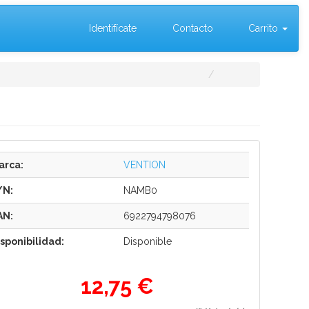
Identifícate
Contacto
Carrito
arca:
VENTION
/N:
NAMB0
AN:
6922794798076
isponibilidad:
Disponible
12,75 €