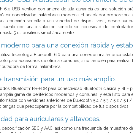
th 6.0 USB Vention con antena de alta ganancia es una solución pr
adir conectividad inalámbrica moderna. El adaptador proporciona un
na conexión sencilla a una variedad de dispositivos , desde auric
 cuenta con una instalación sencilla sin necesidad de controlado
 hasta 5 dispositivos simultáneamente.
 moderno para una conexión rápida y estab
tiliza tecnología Bluetooth 6.0 para una conexión inalámbrica establ
 solo para accesorios de oficina comunes, sino también para realizar
utadora de forma inalámbrica.
 transmisión para un uso más amplio.
dos Bluetooth: BR+EDR para conectividad Bluetooth clásica y BLE pa
mplia gama de periféricos modernos y comunes, y está listo para el us
tomática con versiones anteriores de Bluetooth 5.4 / 5.3 / 5.2 / 5.1 / 
o tengas que preocuparte por la compatibilidad de tus dispositivos.
dad para auriculares y altavoces.
a decodificación SBC y AAC, así como una frecuencia de muestreo de