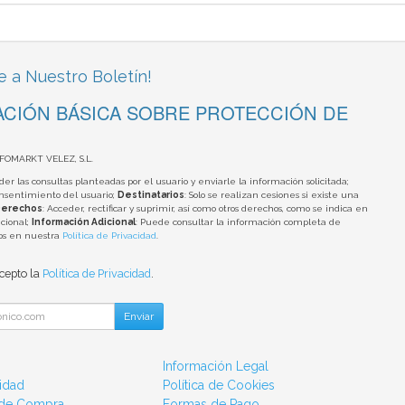
e a Nuestro Boletín!
CIÓN BÁSICA SOBRE PROTECCIÓN DE
NFOMARKT VELEZ, S.L.
der las consultas planteadas por el usuario y enviarle la información solicitada;
onsentimiento del usuario;
Destinatarios
: Solo se realizan cesiones si existe una
erechos
: Acceder, rectificar y suprimir, así como otros derechos, como se indica en
cional;
Información Adicional
: Puede consultar la información completa de
tos en nuestra
Política de Privacidad
.
acepto la
Política de Privacidad
.
Enviar
Información Legal
cidad
Política de Cookies
 de Compra
Formas de Pago