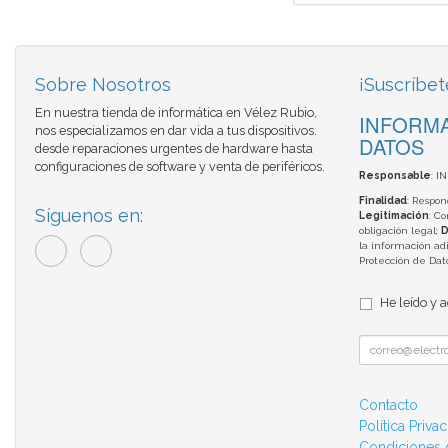
Sobre Nosotros
¡Suscríbet
En nuestra tienda de informática en Vélez Rubio,
INFORMA
nos especializamos en dar vida a tus dispositivos.
DATOS
desde reparaciones urgentes de hardware hasta
configuraciones de software y venta de periféricos.
Responsable
: I
Finalidad
: Respon
Síguenos en:
Legitimación
: C
obligación legal;
D
la información adi
Protección de Da
He leído y 
Contacto
Política Priva
Condiciones