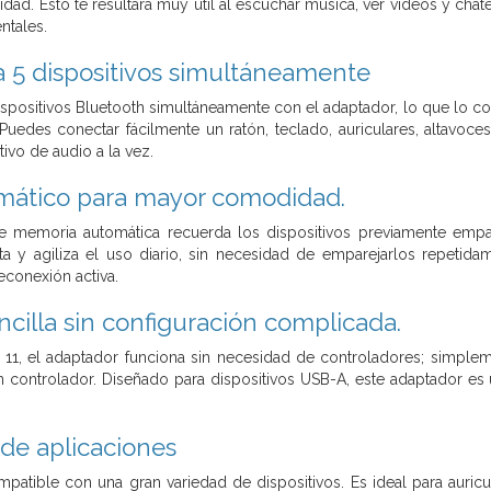
idad. Esto te resultará muy útil al escuchar música, ver vídeos y chate
ntales.
 5 dispositivos simultáneamente
ispositivos Bluetooth simultáneamente con el adaptador, lo que lo c
Puedes conectar fácilmente un ratón, teclado, auriculares, altavoc
ivo de audio a la vez.
mático para mayor comodidad.
de memoria automática recuerda los dispositivos previamente empar
ilita y agiliza el uso diario, sin necesidad de emparejarlos repetid
econexión activa.
ncilla sin configuración complicada.
 11, el adaptador funciona sin necesidad de controladores; simple
un controlador. Diseñado para dispositivos USB-A, este adaptador es
de aplicaciones
patible con una gran variedad de dispositivos. Es ideal para auricu