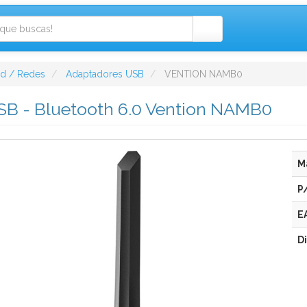
ad / Redes
Adaptadores USB
VENTION NAMB0
B - Bluetooth 6.0 Vention NAMB0
M
P
E
D