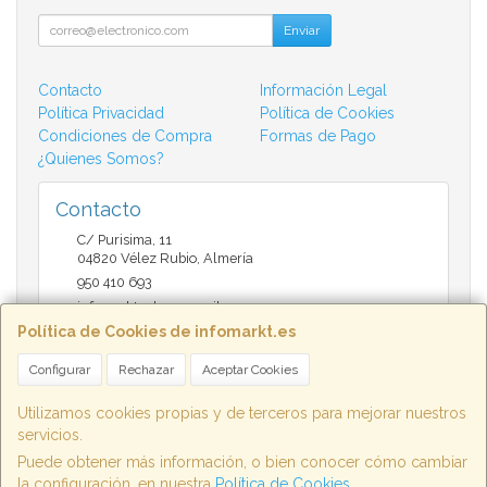
Enviar
Contacto
Información Legal
Política Privacidad
Política de Cookies
Condiciones de Compra
Formas de Pago
¿Quienes Somos?
Contacto
C/ Purisima, 11
04820
Vélez Rubio
,
Almería
950 410 693
infomarktvelez@gmail.com
Política de Cookies de infomarkt.es
Configurar
Rechazar
Aceptar Cookies
Horario
9:30 a 14:00 y de 17:00 a 20:30
Utilizamos cookies propias y de terceros para mejorar nuestros
servicios.
Puede obtener más información, o bien conocer cómo cambiar
la configuración, en nuestra
Política de Cookies
.