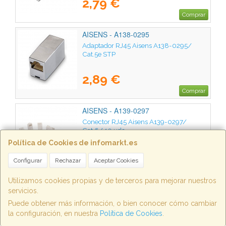
2,79 €
Comprar
AISENS - A138-0295
Adaptador RJ45 Aisens A138-0295/
Cat.5e STP
2,89 €
Comprar
AISENS - A139-0297
Conector RJ45 Aisens A139-0297/
Cat.6/ 10 uds
Política de Cookies de infomarkt.es
2,89 €
Configurar
Rechazar
Aceptar Cookies
Comprar
Utilizamos cookies propias y de terceros para mejorar nuestros
AISENS - A101-0013
servicios.
Cable Alargador USB 2.0 Aisens A101-
Puede obtener más información, o bien conocer cómo cambiar
0013/ USB Macho - USB Hembra/ Hasta
la configuración, en nuestra
Política de Cookies
.
2.5W/ 60Mbps/ 1.8m/ Beige