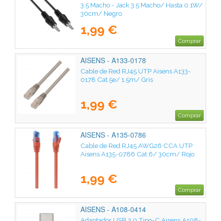
3.5 Macho - Jack 3.5 Macho/ Hasta 0.1W/
30cm/ Negro
1,99 €
Comprar
AISENS - A133-0178
Cable de Red RJ45 UTP Aisens A133-
0178 Cat.5e/ 1.5m/ Gris
1,99 €
Comprar
AISENS - A135-0786
Cable de Red RJ45 AWG26 CCA UTP
Aisens A135-0786 Cat.6/ 30cm/ Rojo
1,99 €
Comprar
AISENS - A108-0414
Adaptador USB 2.0 Tipo-C Aisens A108-