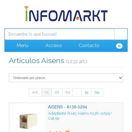
Menú
Acceso
Contacto
0
Artículos Aisens
(1232 art.)
Ant.
01
02
03
...
35
Sig.
AISENS - A138-0294
Adaptador RJ45 Aisens A138-0294/
Cat.5e