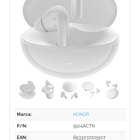
Marca:
HONOR
P/N:
5504ACTN
EAN:
6933037205107