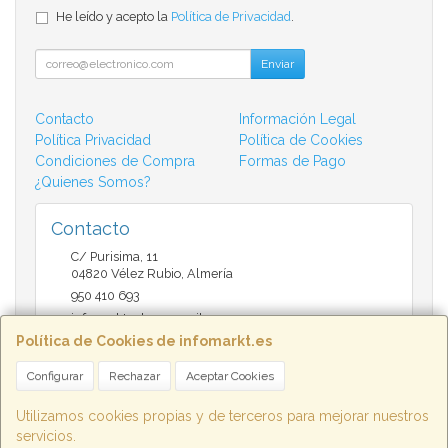
He leído y acepto la
Política de Privacidad
.
Enviar
Contacto
Información Legal
Política Privacidad
Política de Cookies
Condiciones de Compra
Formas de Pago
¿Quienes Somos?
Contacto
C/ Purisima, 11
04820
Vélez Rubio
,
Almería
950 410 693
infomarktvelez@gmail.com
Política de Cookies de infomarkt.es
Configurar
Rechazar
Aceptar Cookies
Horario
9:30 a 14:00 y de 17:00 a 20:30
Utilizamos cookies propias y de terceros para mejorar nuestros
servicios.