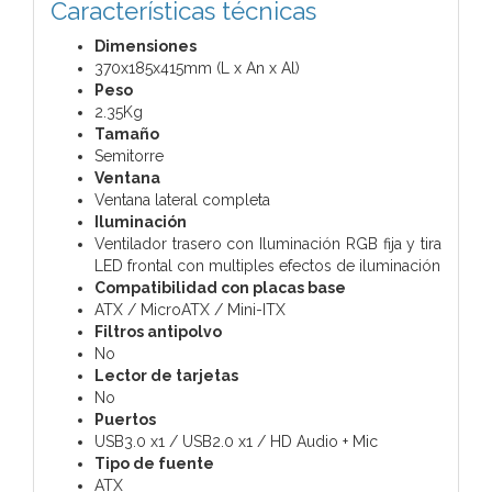
Características técnicas
Dimensiones
370x185x415mm (L x An x Al)
Peso
2.35Kg
Tamaño
Semitorre
Ventana
Ventana lateral completa
Iluminación
Ventilador trasero con Iluminación RGB fija y tira
LED frontal con multiples efectos de iluminación
Compatibilidad con placas base
ATX / MicroATX / Mini-ITX
Filtros antipolvo
No
Lector de tarjetas
No
Puertos
USB3.0 x1 / USB2.0 x1 / HD Audio + Mic
Tipo de fuente
ATX