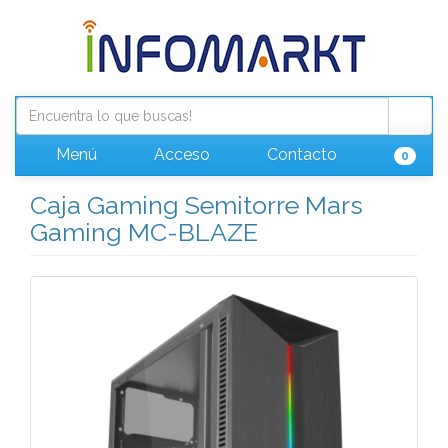
Menú
Acceso
Contacto
0
Caja Gaming Semitorre Mars
Gaming MC-BLAZE