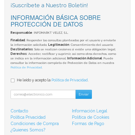
¡Suscríbete a Nuestro Boletín!
INFORMACIÓN BÁSICA SOBRE
PROTECCIÓN DE DATOS
Responsable
: INFOMARKT VELEZ, S.L.
Finalidad
: Responder las consultas planteadas por el usuario y enviarle
la información solicitada;
Legitimación
: Consentimiento del usuario;
Destinatarios
: Solo se realizan cesiones si existe una obligación legal;
Derechos
: Acceder, rectificar y suprimir, así como otros derechos, como
se indica en la información adicional;
Información Adicional
: Puede
consultar la información completa de Protección de Datos en nuestra
Política de Privacidad
.
He leído y acepto la
Política de Privacidad
.
Enviar
Contacto
Información Legal
Política Privacidad
Política de Cookies
Condiciones de Compra
Formas de Pago
¿Quienes Somos?