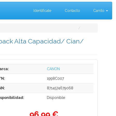
Identifícate
Contacto
Carrito
ipack Alta Capacidad/ Cian/
arca:
CANON
/N:
1998C007
AN:
8714574679068
isponibilidad:
Disponible
96,99 €