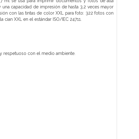
1,7 ml se usa para imprimir documentos y fotos de alta
 y una capacidad de impresión de hasta 3,2 veces mayor
ión con las tintas de color XXL para foto: 322 fotos con
la cian XXL en el estándar ISO/IEC 24711.
cil y respetuoso con el medio ambiente.