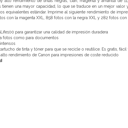
 alto rendimiento de tintas negras, cian, magenta y amarilla de 1
s tienen una mayor capacidad, lo que se traduce en un mejor valor
s equivalentes estándar. Imprime al siguiente rendimiento de impres
otos con la magenta XXL, 858 fotos con la negra XXL y 282 fotos con 
ife100 para garantizar una calidad de impresión duradera
ara fotos como para documentos
 intensos
rtucho de tinta y tóner para que se recicle o reutilice. Es gratis, fá
e alto rendimiento de Canon para impresiones de coste reducido
d