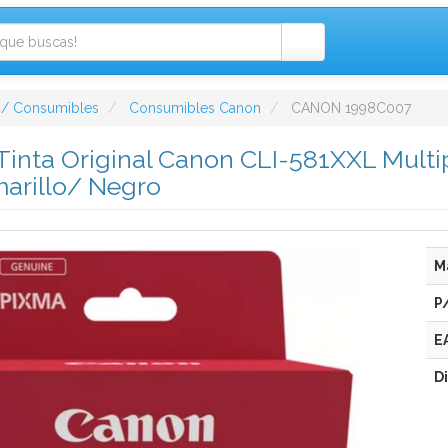
 / Consumibles
Consumibles Canon
CANON 1998C007
Tinta Original Canon CLI-581XXL Mult
arillo/ Negro
M
P
E
D