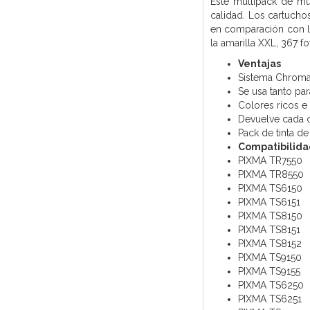
Este multipack de muy
calidad. Los cartucho
en comparación con lo
la amarilla XXL, 367 f
Ventajas
Sistema ChromaL
Se usa tanto p
Colores ricos e
Devuelve cada ca
Pack de tinta d
Compatibilida
PIXMA TR7550
PIXMA TR8550
PIXMA TS6150
PIXMA TS6151
PIXMA TS8150
PIXMA TS8151
PIXMA TS8152
PIXMA TS9150
PIXMA TS9155
PIXMA TS6250
PIXMA TS6251