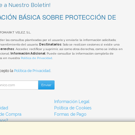
e a Nuestro Boletín!
CIÓN BÁSICA SOBRE PROTECCIÓN DE
NFOMARKT VELEZ, S.L.
der las consultas planteadas por el usuario y enviarle la información solicitada;
onsentimiento del usuario;
Destinatarios
: Solo se realizan cesiones si existe una
erechos
: Acceder, rectificar y suprimir, así como otros derechos, como se indica en
cional;
Información Adicional
: Puede consultar la información completa de
tos en nuestra
Política de Privacidad
.
acepto la
Política de Privacidad
.
Enviar
Información Legal
cidad
Política de Cookies
 de Compra
Formas de Pago
mos?