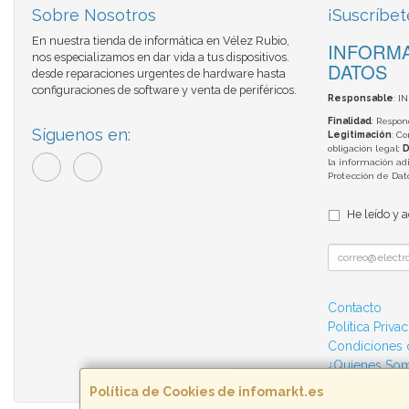
Sobre Nosotros
¡Suscríbet
En nuestra tienda de informática en Vélez Rubio,
INFORMA
nos especializamos en dar vida a tus dispositivos.
DATOS
desde reparaciones urgentes de hardware hasta
configuraciones de software y venta de periféricos.
Responsable
: I
Finalidad
: Respon
Síguenos en:
Legitimación
: C
obligación legal;
D
la información adi
Protección de Da
He leído y 
Contacto
Política Priva
Condiciones
¿Quienes So
Política de Cookies de infomarkt.es