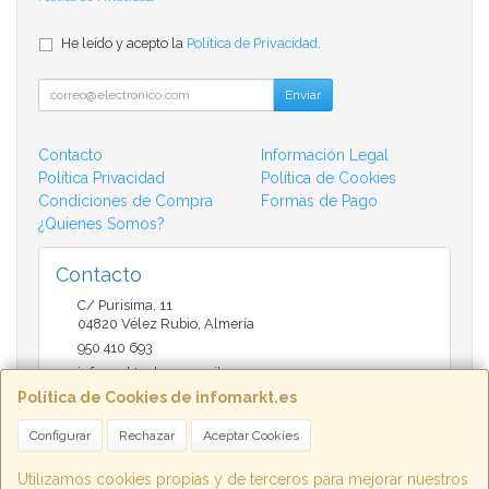
He leído y acepto la
Política de Privacidad
.
Enviar
Contacto
Información Legal
Política Privacidad
Política de Cookies
Condiciones de Compra
Formas de Pago
¿Quienes Somos?
Contacto
C/ Purisima, 11
04820
Vélez Rubio
,
Almería
950 410 693
infomarktvelez@gmail.com
Política de Cookies de infomarkt.es
Configurar
Rechazar
Aceptar Cookies
Horario
9:30 a 14:00 y de 17:00 a 20:30
Utilizamos cookies propias y de terceros para mejorar nuestros