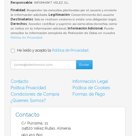
Responsable
: INFOMARKT VELEZ, S.L.
Finalidad
: Responder las consultas planteadas por el usuario y enviarle
la información solicitada;
Legitimación
: Consentimiento del usuario;
Destinatarios
: Solo se realizan cesiones si existe una obligación legal;
Derechos
: Acceder, rectificar y suprimir, así como otros derechos, como
se indica en la información adicional;
Información Adicional
: Puede
consultar la información completa de Protección de Datos en nuestra
Política de Privacidad
.
He leído y acepto la
Política de Privacidad
.
Enviar
Contacto
Información Legal
Política Privacidad
Política de Cookies
Condiciones de Compra
Formas de Pago
¿Quienes Somos?
Contacto
C/ Purisima, 11
04820
Vélez Rubio
,
Almería
950 410 693