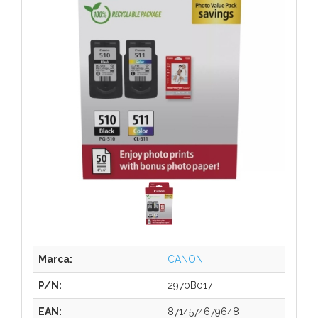
Marca:
CANON
P/N:
2970B017
EAN:
8714574679648