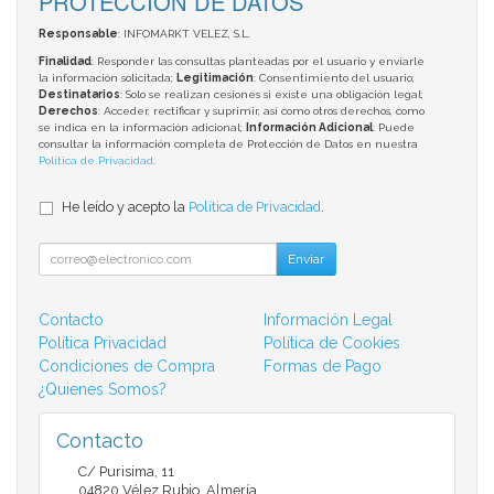
PROTECCIÓN DE DATOS
Responsable
: INFOMARKT VELEZ, S.L.
Finalidad
: Responder las consultas planteadas por el usuario y enviarle
la información solicitada;
Legitimación
: Consentimiento del usuario;
Destinatarios
: Solo se realizan cesiones si existe una obligación legal;
Derechos
: Acceder, rectificar y suprimir, así como otros derechos, como
se indica en la información adicional;
Información Adicional
: Puede
consultar la información completa de Protección de Datos en nuestra
Política de Privacidad
.
He leído y acepto la
Política de Privacidad
.
Enviar
Contacto
Información Legal
Política Privacidad
Política de Cookies
Condiciones de Compra
Formas de Pago
¿Quienes Somos?
Contacto
C/ Purisima, 11
04820
Vélez Rubio
,
Almería