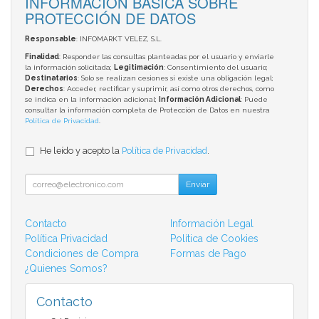
INFORMACIÓN BÁSICA SOBRE
PROTECCIÓN DE DATOS
Responsable
: INFOMARKT VELEZ, S.L.
Finalidad
: Responder las consultas planteadas por el usuario y enviarle
la información solicitada;
Legitimación
: Consentimiento del usuario;
Destinatarios
: Solo se realizan cesiones si existe una obligación legal;
Derechos
: Acceder, rectificar y suprimir, así como otros derechos, como
se indica en la información adicional;
Información Adicional
: Puede
consultar la información completa de Protección de Datos en nuestra
Política de Privacidad
.
He leído y acepto la
Política de Privacidad
.
Enviar
Contacto
Información Legal
Política Privacidad
Política de Cookies
Condiciones de Compra
Formas de Pago
¿Quienes Somos?
Contacto